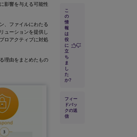
Citrix
に影響を与える可能性
Analytics
こ
の仕組み
の
情
ション、ファイルにわたる
Citrix
報
リューションを提供し
Analytics
は
の購入方
プロアクティブに対処
役
法
に
立
ち
である理由をまとめたもの
ま
し
た
か?
フィー
ドバッ
クの送
信