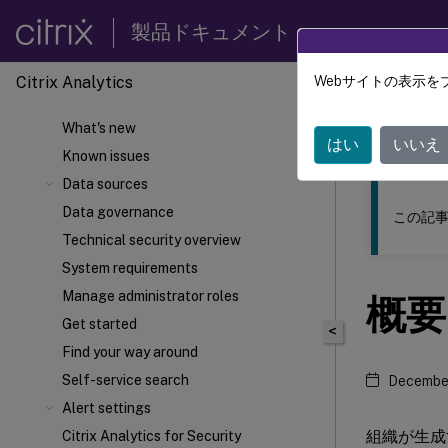
製品ドキュメント
Citrix Analytics
Webサイトの表示を
このコンテン
What's new
Citrix 
はい
いいえ
Known issues
Data sources
Data governance
この記事
Technical security overview
System requirements
Manage administrator roles
概要
Get started
<
Find your way around
Self-service search
December
Alert settings
組織が生成
Citrix Analytics for Security