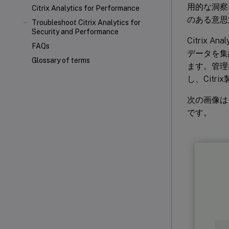
用的な洞察
Citrix Analytics for Performance
のある意思
Troubleshoot Citrix Analytics for
Security and Performance
Citrix
FAQs
データを集
Glossary of terms
ます。管理
し、Cit
次の画像は、
です。