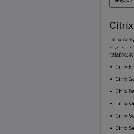
注意
: 
Citr
Citrix 
イント、ネ
包括的な洞
Citrix 
Citrix 
Citrix 
Citrix V
Citrix S
Citrix S