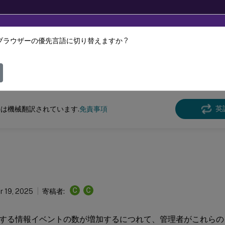
ブラウザーの優先言語に切り替えますか ?
ツは動的に機械翻訳されています。
フィ
Analytics
英
は機械翻訳されています.
免責事項
C
C
 19, 2025
寄稿者:
する情報イベントの数が増加するにつれて、管理者がこれらの