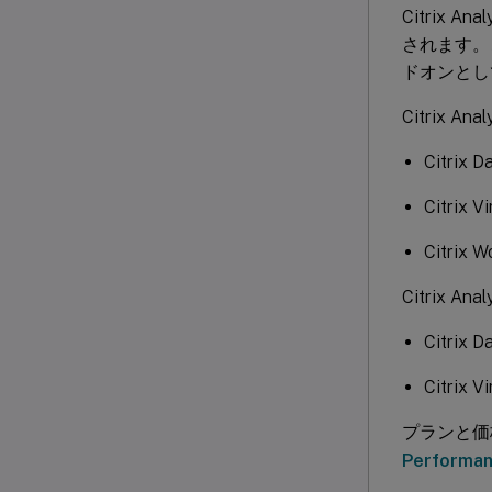
Citrix An
されます。
ドオンとし
Citrix 
Citrix D
Citrix V
Citrix 
Citrix 
Citrix D
Citrix V
プランと価
Performa