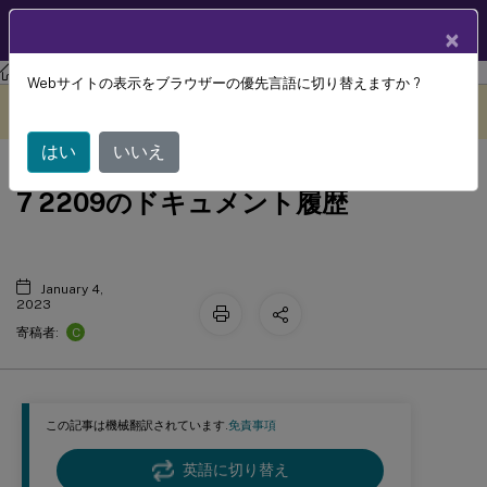
製品ドキュメン
JA
×
ト
Webサイトの表示をブラウザーの優先言語に切り替えますか ?
このコンテンツは動的に機械
フィードバックを提供する
翻訳されています。
はい
いいえ
Citrix Virtual Apps and Desktops
7 2209のドキュメント履歴
January 4,
2023
C
寄稿者:
この記事は機械翻訳されています.
免責事項
英語に切り替え