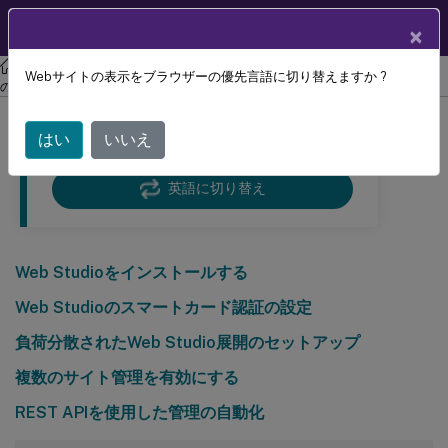
製品ドキュメン
JA
×
ト
Citrix Virtual Apps and Desktops 7 2402 LTSR
コアコンポーネント
Webサイトの表示をブラウザーの優先言語に切り替えますか ?
のインストール
はい
いいえ
この記事は機械翻訳されています.
免責事項
英語に切り替え
Web Studioをインストールする
Web Studioのスマートカード認証の設定
負荷分散されたWeb Studio展開のセットアップ
複数のサイト管理を有効にする
REST APIを使用した管理の自動化