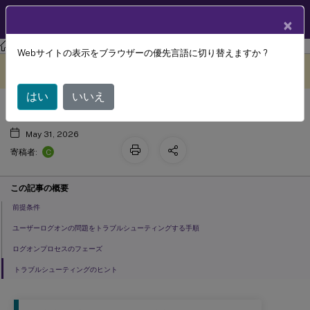
製品ドキュメン
JA
×
ト
Webサイトの表示をブラウザーの優先言語に切り替えますか ?
ユーザーログオンの問題を診断する
このコンテンツは動的に機械
フィードバックを提供する
翻訳されています。
はい
いいえ
May 31, 2026
C
寄稿者:
この記事の概要
前提条件
ユーザーログオンの問題をトラブルシューティングする手順
ログオンプロセスのフェーズ
トラブルシューティングのヒント