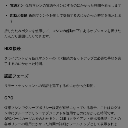
電源オン
- 仮想マシンの電源をオンにするのにかかった時間を表示します
起動と登録
- 仮想マシンを起動して登録するのにかかった時間を表示しま
す
折りたたみボタンを使用して、
マシンの起動
の下にあるオプションを折りた
たんだり展開したりできます。
HDX接続
クライアントから仮想マシンへのHDX接続のセットアップに必要な手順を完
了するのにかかった時間。
認証フェーズ
リモートセッションへの認証を完了するのにかかった時間。
GPO
仮想マシンでグループポリシー設定が有効になっている場合、これはログオ
ン中にグループポリシーオブジェクトを適用するのにかかった時間です。
GPOバーにカーソルを合わせると、CSE（クライアント側拡張機能）ごとの
各ポリシーの適用にかかった時間の詳細がツールチップとして表示されま