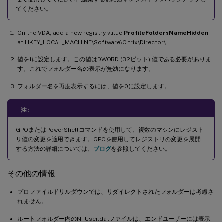
てください。
On the VDA, add a new registry value
ProfileFoldersNameHidden
at HKEY_LOCAL_MACHINE\Software\Citrix\Director\
値を1に設定します。この値はDWORD (32ビット) 値である必要がありま
す。これでフォルダー名の表示が無効になります。
フォルダー名を再度表示するには、値を0に設定します。
注:
GPOまたはPowerShellコマンドを使用して、複数のマシンにレジスト
リ値の変更を適用できます。GPOを使用してレジストリの変更を展開
する方法の詳細については、
ブログ
を参照してください。
その他の情報
プロファイルドリルダウンでは、リダイレクトされたフォルダーは考慮さ
れません。
ルートフォルダー内のNTUser.datファイルは、エンドユーザーには表示