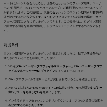
ャートにカーソルを合わせると、現在のセッションのフェーズ期間、ユーザ
ーの7日間平均、およびデリバリーグループの7日間平均を含むツールチップ
が表示されます。この情報は、現在のセッションのログオン期間を7日間平均
値と比較するのに役立ちます。GPOおよびプロファイルの詳細の場合、サブ
フェーズ測定にさらにドリルダウンできます。この視覚化は、ログオン期間
に関連する問題を簡単に理解し、トラブルシューティングするのに役立ちま
す。
前提条件
ログオン期間データとドリルダウンが表示されるように、以下の前提条件が
満たされていることを確認してください。
VDAに
Citrixユーザープロファイルマネージャー
と
Citrixユーザープロフ
ァイルマネージャーWMIプラグイン
をインストールします。
Citrixプロファイル管理サービスが実行されていることを確認します。
XenAppおよびXenDesktopサイト7.15以前の場合、GPO設定の
レガシー
実行リストを処理しない
を無効にします。
インタラクティブセッションのドリルダウンには、プロセス追跡の監査を
有効にする必要があります。