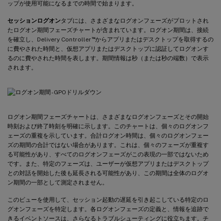
ップが使用可能になるまでの時間で始まります。
セッションログオン
タブには、さまざまなログオンフェーズがプロットされ
たログオン期間フェーズチャートが含まれています。ログオン期間は、接続
™
を確立し、Delivery Controller
からアプリまたはデスクトップを取得するの
に費やされた時間と、仮想アプリまたはデスクトップに認証してログオンす
るのに費やされた時間を表します。期間情報は秒（または秒の端数）で表示
されます。
ログオン期間フェーズチャートは、さまざまなログオンフェーズとその開始
時刻および終了時刻を明確に示します。このチャートは、個々のログオンフ
ェーズの重複を示しています。合計ログオン時間は、個々のログオンフェー
ズの期間の合計ではない場合があります。これは、個々のフェーズが重複す
る可能性があり、すべてのログオンフェーズがこの表現の一部ではないため
です。また、特定のフェーズは、ユーザーが仮想アプリまたはデスクトップ
との対話を開始した後も延長される可能性があり、この期間は全体のログオ
ン期間の一部として測定されません。
このビューを使用して、セッション起動の遅延を引き起こしている特定のロ
グオンフェーズを特定します。各ログオンフェーズの定義と、情報を追跡で
きるイベントソースは、さらなるトラブルシューティングに役立ちます。チ