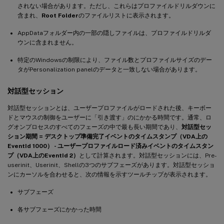
されない場合があります。ただし、これらはプロファイルドリルダウンに
含まれ、
Root Folder
のファイルリストに表示されます。
AppDataフォルダー内の一部の隠しファイルは、プロファイルドリルダ
ウンに含まれません。
特定のWindowsの制限により、ファイル数とプロファイルサイズのデー
タがPersonalization panelのデータと一致しない場合があります。
対話型セッション
対話型セッションとは、ユーザープロファイルがロードされた後、キーボー
ドとマウスの制御をユーザーに「引き渡す」のにかかる時間です。通常、ロ
グオンプロセスのすべてのフェーズの中で最も長い期間であり、
対話型セッ
ション期間 = デスクトップ準備完了イベントのタイムスタンプ（VDA上の
EventId 1000） - ユーザープロファイルロード済みイベントのタイムスタン
プ（VDA上のEventId 2）
として計算されます。対話型セッションには、Pre-
userinit、Userinit、Shellの3つのサブフェーズがあります。対話型セッショ
ンにカーソルを合わせると、次の情報を示すツールチップが表示されます。
サブフェーズ
各サブフェーズにかかった時間