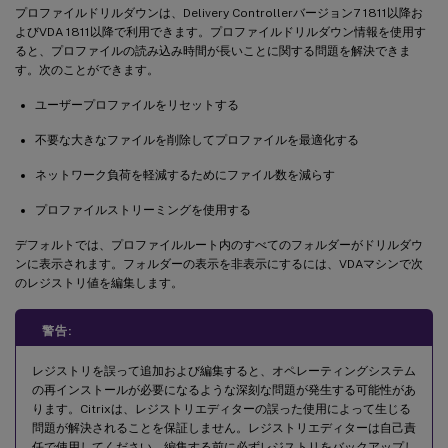
プロファイルドリルダウンは、Delivery Controllerバージョン7 1811以降お
よびVDA 1811以降で利用できます。プロファイルドリルダウン情報を使用す
ると、プロファイルの読み込み時間が長いことに関する問題を解決できま
す。次のことができます。
ユーザープロファイルをリセットする
不要な大きなファイルを削除してプロファイルを最適化する
ネットワーク負荷を軽減するためにファイル数を減らす
プロファイルストリーミングを使用する
デフォルトでは、プロファイルルート内のすべてのフォルダーがドリルダウ
ンに表示されます。フォルダーの表示を非表示にするには、VDAマシンで次
のレジストリ値を編集します。
警告:
レジストリを誤って追加および編集すると、オペレーティングシステム
の再インストールが必要になるような深刻な問題が発生する可能性があ
ります。Citrixは、レジストリエディターの誤った使用によって生じる
問題が解決されることを保証しません。レジストリエディターは自己責
任で使用してください。編集する前に必ずレジストリをバックアップし