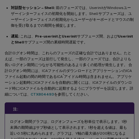
対話型セッション – Shell:
前のフェーズでは、UserinitがWindowsユー
ザーインターフェイスの初期化を開始します。Shellサブフェーズは、ユ
ーザーインターフェイスの初期化からユーザーがキーボードとマウスの制
御を受け取るまでの期間を捕捉します。
遅延:
これは、
Pre-userinitとUserinit
サブフェーズ間、および
Userinit
とShell
サブフェーズ間の累積時間遅延です。
合計ログオン時間は、これらのフェーズの正確な合計ではありません。たと
えば、一部のフェーズは並行して発生し、一部のフェーズでは、合計よりも
長いログオン期間につながる可能性のあるより多くの処理が発生します。 合
計ログオン時間には、ICAファイルのダウンロードとアプリケーションのICA
®
ファイル起動の間の時間であるICA
アイドル時間は含まれません。 アプリケ
ーション起動時にICAファイルを自動的に開くには、ICAファイルのダウンロ
ード時にICAファイルを自動的に起動するようにブラウザーを設定します。詳
細については、
CTX804493
を参照してください。
注:
ログオン期間グラフは、ログオンフェーズを秒単位で表示します。1秒
未満の期間値はサブ秒値として表示されます。1秒を超える値は、最も
近い0.5秒に丸められます。グラフは、Y軸の最大値が200秒になるよ