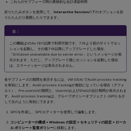
これらのサブフェーズ間の累積的な合計遅延時間
折りたたみボタンを使用して、
Interactive Session
の下のオプションを折
りたたんだり展開したりできます。
注：
この機能はVDAs 1811以降で利用可能です。7.18より前のサイトでセッ
ションを起動し、その後7.18以降にアップグレードした場合、
「Drilldown unavailable due to server error」というメッセージが表
示されます。ただし、アップグレード後にセッションを起動した場合
は、エラーメッセージは表示されません。
各サブフェーズの期間を表示するには、VM (VDA) でAudit process tracking
を有効にします。Audit process trackingが無効になっている場合（デフォ
ルト）、Pre-userinitの期間と、UserinitおよびShellの合計期間が表示されま
す。Audit process trackingは、グループポリシーオブジェクト (GPO) を介
して次のように有効にできます。
GPOを作成し、GPOエディターを使用して編集します。
コンピューターの構成 > Windows の設定 > セキュリティの設定 > ローカ
ル ポリシー > 監査ポリシー
に移動します。