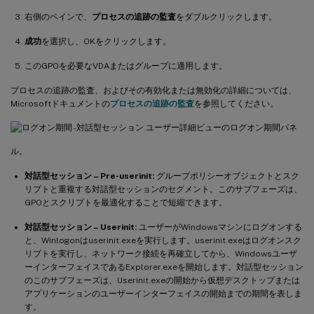
右側のペインで、
プロセスの追跡の監査
をダブルクリックします。
成功
を選択し、OKをクリックします。
このGPOを必要なVDAまたはグループに適用します。
プロセスの追跡の監査、およびその有効化または無効化の詳細については、
Microsoftドキュメントの
プロセスの追跡の監査
を参照してください。
ユーザー詳細ビューのログオン期間パネ
ル。
対話型セッション – Pre-userinit:
グループポリシーオブジェクトとスク
リプトと重複する対話型セッションのセグメント。このサブフェーズは、
GPOとスクリプトを最適化することで短縮できます。
対話型セッション – Userinit:
ユーザーがWindowsマシンにログオンする
と、Winlogonはuserinit.exeを実行します。userinit.exeはログオンスク
リプトを実行し、ネットワーク接続を再確立してから、Windowsユーザ
ーインターフェイスであるExplorer.exeを開始します。対話型セッション
のこのサブフェーズは、Userinit.exeの開始から仮想デスクトップまたは
アプリケーションのユーザーインターフェイスの開始までの期間を表しま
す。