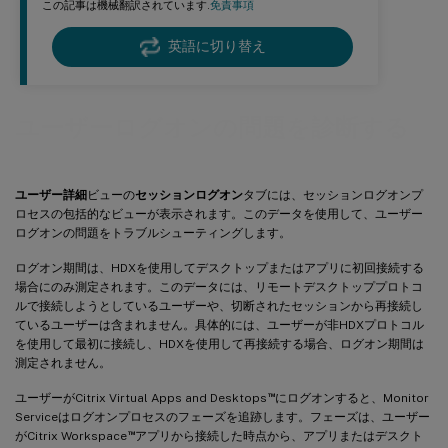
この記事は機械翻訳されています.
免責事項
英語に切り替え
ユーザーログオンの問題を診断する
ユーザー詳細
ビューの
セッションログオン
タブには、セッションログオンプ
ロセスの包括的なビューが表示されます。このデータを使用して、ユーザー
ログオンの問題をトラブルシューティングします。
ログオン期間は、HDXを使用してデスクトップまたはアプリに初回接続する
場合にのみ測定されます。このデータには、リモートデスクトッププロトコ
ルで接続しようとしているユーザーや、切断されたセッションから再接続し
ているユーザーは含まれません。具体的には、ユーザーが非HDXプロトコル
を使用して最初に接続し、HDXを使用して再接続する場合、ログオン期間は
測定されません。
™
ユーザーがCitrix Virtual Apps and Desktops
にログオンすると、Monitor
Serviceはログオンプロセスのフェーズを追跡します。フェーズは、ユーザー
™
がCitrix Workspace
アプリから接続した時点から、アプリまたはデスクト