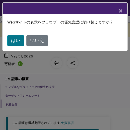
製品ドキュメン
JA
×
ト
Webサイトの表示をブラウザーの優先言語に切り替えますか ?
視覚表示ポリシー設定
このコンテンツは動的に機械
フィードバックを提供する
翻訳されています。
はい
いいえ
May 31, 2026
C
寄稿者:
この記事の概要
シンプルなグラフィックの優先色深度
ターゲットフレームレート
視覚品質
この記事は機械翻訳されています.
免責事項