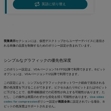
英語に切り替え
視覚表示ポリシー設定
視覚表示
セクションには、仮想デスクトップからユーザーデバイスに送信さ
れる画像の品質を制御するためのポリシー設定が含まれています。
シンプルなグラフィックの優先色深度
このポリシー設定は、VDAバージョン7.6 FP3以降で利用できます。8ビット
オプションは、VDAバージョン7.12以降で利用できます。
この設定により、シンプルなグラフィックがネットワーク経由で送信される
際の色深度を下げることができます。ピクセルあたり8ビットまたは16ビット
に下げることで、低帯域幅接続での応答性が向上する可能性があります。た
だし、この操作は画質のわずかな劣化を招く可能性があります。
Use video
codec for compression
ポリシー設定が
画面全体
に設定されている場合、8
ビットの色深度はサポートされません。