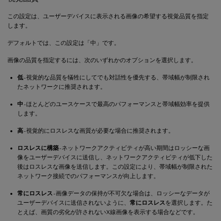
この設定は、ユーザーデバイスに表示される画像の希望する視覚品質を指定
します。
デフォルトでは、この設定は「中」です。
画像の品質を指定するには、次のいずれかのオプションを選択します。
低
- 視覚的な品質を犠牲にしてでも対話性を優先する、帯域幅が制限され
たネットワークに推奨されます。
中
- ほとんどのユースケースで最高のパフォーマンスと帯域幅効率を提供
します。
高
- 視覚的にロスレスな画質が必要な場合に推奨されます。
ロスレスに構築
- ネットワークアクティビティが高い期間はロッシーな画
像をユーザーデバイスに送信し、ネットワークアクティビティが低下した
後はロスレスな画像を送信します。この設定により、帯域幅が制限された
ネットワーク接続でのパフォーマンスが向上します。
常にロスレス
- 画像データの保持が不可欠な場合は、ロッシーなデータが
ユーザーデバイスに送信されないように、
常にロスレス
を選択します。た
とえば、画質の劣化が許されないX線画像を表示する場合などです。