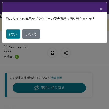
製品ドキュメン
JA
×
ト
Citrix Virtual Apps and Desktops
7 2511
Thinwire
Webサイトの表示をブラウザーの優先言語に切り替えますか ?
構成
このコンテンツは動的に機械
フィードバックを提供する
翻訳されています。
はい
いいえ
November 25,
2025
C
寄稿者:
この記事は機械翻訳されています.
免責事項
英語に切り替え
構成