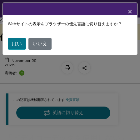
製品ドキュメン
JA
×
ト
Citrix Virtual Apps and Desktops
7 2511
Thinwire
Webサイトの表示をブラウザーの優先言語に切り替えますか ?
「ビデオコーデックを使用しない」を
このコンテンツは動的に機械
フィードバックを提供する
翻訳されています。
使用する場合
はい
いいえ
November 25,
2025
C
寄稿者:
この記事は機械翻訳されています.
免責事項
英語に切り替え
「ビデオコーデックを使用しない」