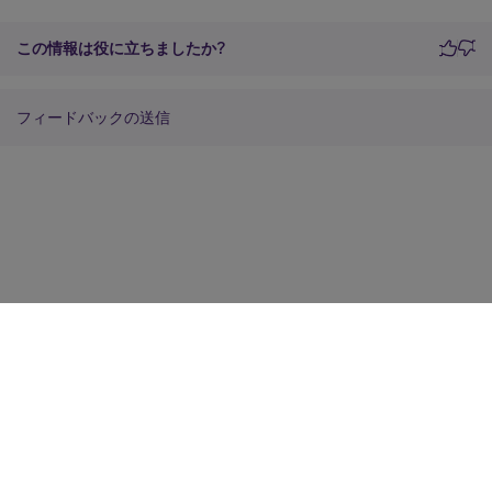
この情報は役に立ちましたか?
フィードバックの送信
サイトに関するフィードバック
プライバシーに関する選択肢
プライバシーと法令
Cookieの設定
docs.cloud.com
© 1999-
2026
Cloud Software Group, Inc. All rights reserved.