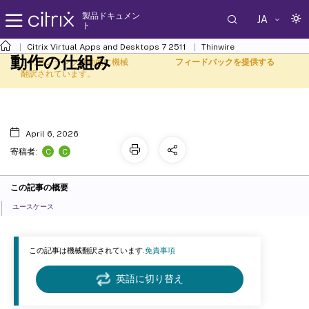
製品ドキュメン
JA
ト
Citrix Virtual Apps and Desktops
7 2511
Thinwire
動作の仕組み
このコンテンツは動的に機械
フィードバックを提供する
翻訳されています。
April 6, 2026
C
C
寄稿者:
この記事の概要
ユースケース
この記事は機械翻訳されています.
免責事項
英語に切り替え