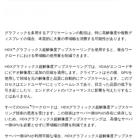
動作の仕組み
グラフィックを多用するアプリケーションの配信は、特に高解像度や複数デ
ィスプレイの場合、本質的に大量の帯域幅を消費する可能性があります。
™
HDX
グラフィックス超解像度アップスケーリングを使用すると、複合ワー
クロードにおける帯域幅の使用量を削減できます。
HDXグラフィックス超解像度アップスケーリングでは、VDAがエンコード中
にビデオ解像度に追加の圧縮を適用します。クライアントはその後、GPUを
使用して領域を元の解像度と品質に自動的にアップスケールします。このプ
ロセスはエンドユーザーにとってシームレスであり、目立った品質の低下を
引き起こしたり、エンドポイントのパフォーマンスに影響を与えたりするこ
とはありません。
®
すべてのCitrix
ワークロードは、HDXグラフィックス超解像度アップスケー
リング技術の恩恵を受けます。この技術はサーバー側GPUの存在に依存しな
いため、HDXグラフィックス超解像度アップスケーリングは、高価なサーバ
ー側GPUを必要とせずに帯域幅の消費を削減できます。
サーバー側GPUが利用可能な場合、HDXグラフィックス超解像度アップスケ