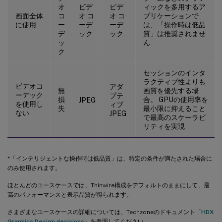
オ
ビデ
ビデ
ィックを多用するア
画面全体
コ
オ コ
オ コ
プリケーションで
に使用
ー
ーデ
ーデ
は、「操作時は低品
デ
ック
ック
質」は推奨されませ
ッ
ん
ク
セッションのインタ
ラクティブ性よりも
ビデオコ
アダ
無
画質を優先する場
ーデック
プテ
損
合。 GPUの使用率を
JPEG
を使用し
ィブ
失
最小限に抑えること
ない
JPEG
で最高のスケーラビ
リティを実現
*「インテリジェントな操作時は低品質」は、特定の条件が満たされた場合に
のみ使用されます。
ほとんどのユースケースでは、Thinwire構成をデフォルトのままにして、最
高のパフォーマンスと表示品質が得られます。
さまざまなユースケースの詳細については、Techzoneのドキュメント「
HDX
Graphics Design decisions
」を参照してください。