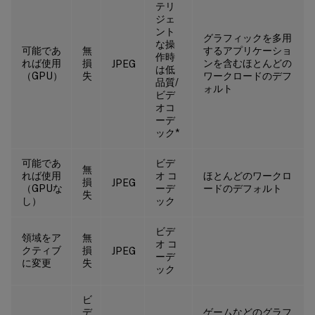
テリ
ジェ
ント
グラフィックを多用
な操
可能であ
無
するアプリケーショ
作時
れば使用
損
ンを含むほとんどの
JPEG
は低
（GPU）
失
ワークロードのデフ
品質/
ォルト
ビデ
オコ
ーデ
ック*
可能であ
ビデ
無
れば使用
オ コ
ほとんどのワークロ
損
JPEG
（GPUな
ーデ
ードのデフォルト
失
し）
ック
ビデ
領域をア
無
オ コ
クティブ
損
JPEG
ーデ
に変更
失
ック
ビ
デ
ゲームなどのグラフ