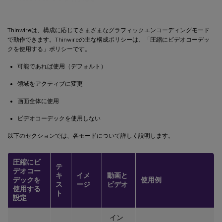
Thinwireは、構成に応じてさまざまなグラフィックエンコーディングモード
で動作できます。Thinwireの主な構成ポリシーは、「圧縮にビデオコーデッ
クを使用する」ポリシーです。
可能であれば使用（デフォルト）
領域をアクティブに変更
画面全体に使用
ビデオコーデックを使用しない
以下のセクションでは、各モードについて詳しく説明します。
圧縮にビ
テ
デオコー
キ
イメ
動画と
デックを
使用例
ス
ージ
ビデオ
使用する
ト
設定
イン