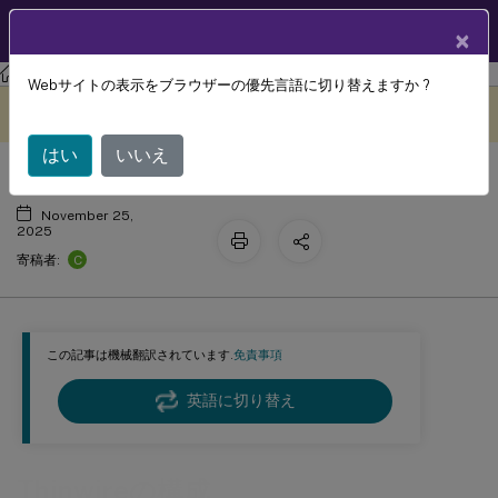
製品ドキュメン
JA
×
ト
Citrix Virtual Apps and Desktops
7 2511
Thinwire
Webサイトの表示をブラウザーの優先言語に切り替えますか ?
Thinwireの構成
このコンテンツは動的に機械
フィードバックを提供する
翻訳されています。
はい
いいえ
November 25,
2025
C
寄稿者:
この記事は機械翻訳されています.
免責事項
英語に切り替え
Thinwireの構成