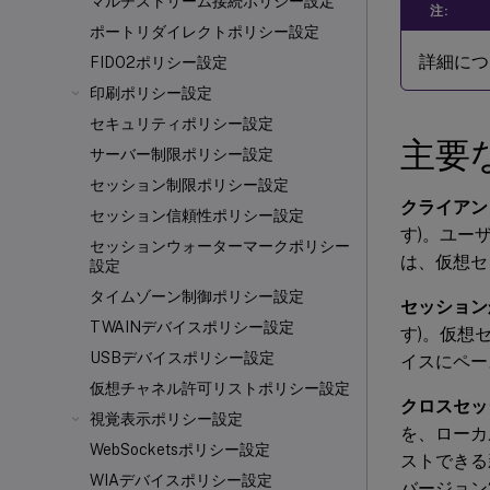
マルチストリーム接続ポリシー設定
注:
ポートリダイレクトポリシー設定
詳細につ
FIDO2ポリシー設定
印刷ポリシー設定
セキュリティポリシー設定
主要
サーバー制限ポリシー設定
セッション制限ポリシー設定
クライアン
セッション信頼性ポリシー設定
す)。ユー
セッションウォーターマークポリシー
は、仮想セ
設定
タイムゾーン制御ポリシー設定
セッション
TWAINデバイスポリシー設定
す)。仮想
USBデバイスポリシー設定
イスにペー
仮想チャネル許可リストポリシー設定
クロスセッ
視覚表示ポリシー設定
を、ローカ
WebSocketsポリシー設定
ストできる新
WIAデバイスポリシー設定
バージョン