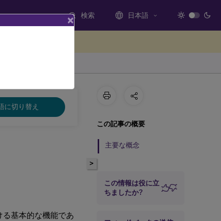
検索
日本語
×
ードバックを提供する
語に切り替え
この記事の概要
主要な概念
>
この情報は役に立
ちましたか?
ける基本的な機能であ