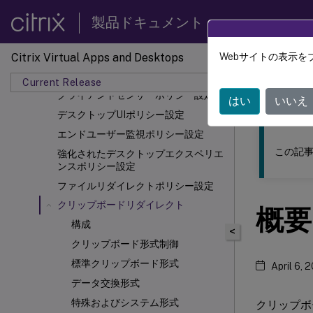
帯域幅ポリシー設定
製品ドキュメント
双方向コンテンツリダイレクトポリシ
ー設定
Citrix Virtual Apps and Desktops
Webサイトの表示を
このコンテン
ブラウザーコンテンツリダイレクトポ
リシー設定
Current Release
Citrix 
クライアントセンサーポリシー設定
はい
いいえ
デスクトップUIポリシー設定
エンドユーザー監視ポリシー設定
この記事
強化されたデスクトップエクスペリエ
ンスポリシー設定
ファイルリダイレクトポリシー設定
クリップボードリダイレクト
概要
構成
<
クリップボード形式制御
標準クリップボード形式
April 6, 
データ交換形式
特殊およびシステム形式
クリップボードリ