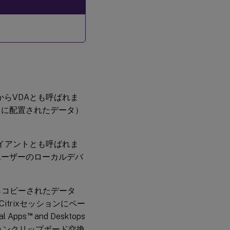
アントからVDAとも呼ばれま
ドに配置されたデータ）
からクライアントとも呼ばれま
ユーザーのローカルデバ
からコピーされたデータ
trixセッションにペー
™
 Apps
and Desktops
ョンクリップボード交換