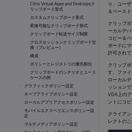
り、ユーザ
Citrix Virtual Apps and Desktopsク
リップボード形式
＆ペースト
カスタムクリップボード形式
クリップボ
変換可能なクリップボード形式
ーカルデバ
クリップボード転送サイズ制限
コピー＆ペ
クロスセッションクリップボード交
ボードにマ
換（プレビュー）
許可されて
構成
ポリシーとレジストリの優先順位
クリップボ
す。ファイ
クリップボードのシナリオとユース
ケースの例
ローカルデバ
グラフィックポリシー設定
ッションで
VDA上の
キープアライブポリシー設定
ントにコピ
ローカルアプリアクセスポリシー設定
モバイルエクスペリエンスポリシー設
クライアン
定
レクトのこ
マルチメディアポリシー設定