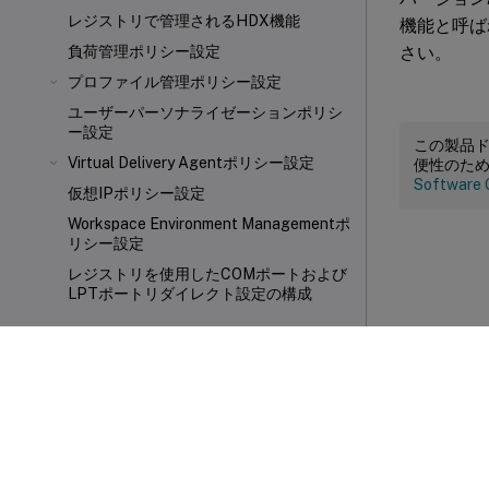
レジストリで管理されるHDX機能
機能と呼ば
さい。
負荷管理ポリシー設定
プロファイル管理ポリシー設定
ユーザーパーソナライゼーションポリシ
ー設定
この製品
Virtual Delivery Agentポリシー設定
便性のた
Software 
仮想IPポリシー設定
Workspace Environment Managementポ
リシー設定
レジストリを使用したCOMポートおよび
LPTポートリダイレクト設定の構成