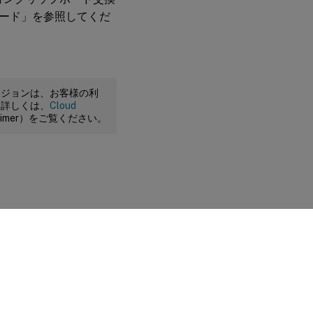
ード」を参照してくだ
ージョンは、お客様の利
。詳しくは、
Cloud
claimer）をご覧ください。
に関する選択肢
|
プライバシーと法令
|
Cookieの設定
|
docs.cloud.com
© 1999-
2026
Cloud Software Group, Inc. All rights reserved.