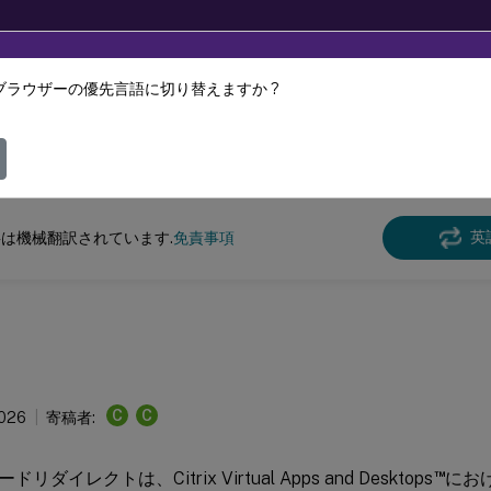
ブラウザーの優先言語に切り替えますか ?
ツは動的に機械翻訳されています。
フィ
Virtual Apps and Desktops
7 2511
リファレンス
英
は機械翻訳されています.
免責事項
C
C
2026
寄稿者:
™
ダイレクトは、Citrix Virtual Apps and Desktops
にお