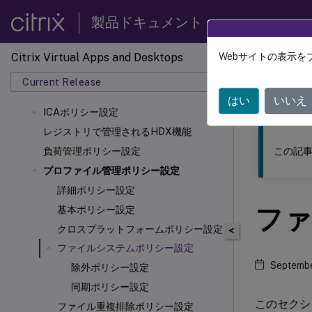
製品ドキュメント
Citrix Virtual Apps and Desktops
Webサイトの表示を
このコンテン
Current Release
Citrix 
はい
いいえ
ICAポリシー設定
レジストリで管理されるHDX機能
この記事
負荷管理ポリシー設定
プロファイル管理ポリシー設定
詳細ポリシー設定
ファ
基本ポリシー設定
クロスプラットフォームポリシー設定
<
ファイルシステムポリシー設定
Septembe
除外ポリシー設定
同期ポリシー設定
このセクシ
ファイル重複排除ポリシー設定