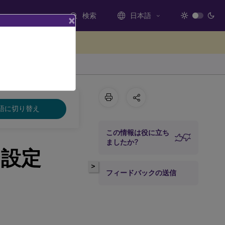
検索
日本語
×
ードバックを提供する
語に切り替え
この情報は役に立ち
ましたか?
ー設定
>
フィードバックの送信