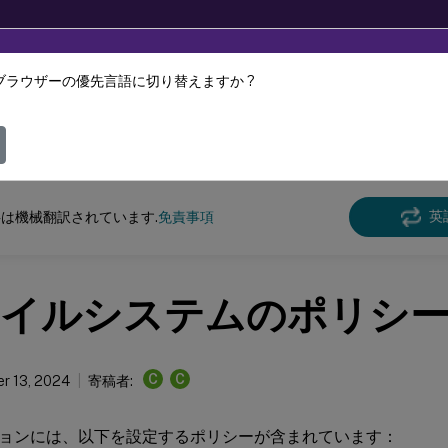
ブラウザーの優先言語に切り替えますか ?
ツは動的に機械翻訳されています。
フィ
Virtual Apps and Desktops
7 2511
リファレンス
英
は機械翻訳されています.
免責事項
イルシステムのポリシ
C
C
r 13, 2024
寄稿者:
ョンには、以下を設定するポリシーが含まれています：