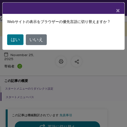
製品ドキュメン
JA
×
ト
Citrix Virtual Apps and Desktops
7 2511
リファレンス
Webサイトの表示をブラウザーの優先言語に切り替えますか ?
スタートメニューのポリシー設定
このコンテンツは動的に機械
フィードバックを提供する
翻訳されています。
はい
いいえ
November 25,
2025
C
寄稿者:
この記事の概要
スタートメニューのリダイレクト設定
スタートメニューパス
この記事は機械翻訳されています.
免責事項
英語に切り替え