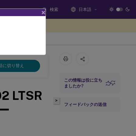
検索
日本語
×
ードバックを提供する
dows
語に切り替え
この情報は役に立ち
ましたか?
02 LTSR
>
フィードバックの送信
ュー