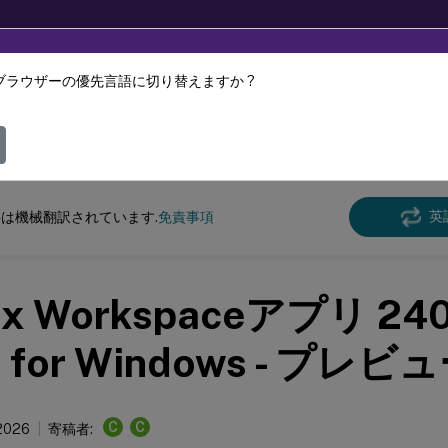
ブラウザーの優先言語に切り替えますか ?
ツは動的に機械翻訳されています。
フィ
ws向けCitrix Workspace
アプリ
Citrix Workspace
アプリ 2402 LTSR for Win
英
は機械翻訳されています.
免責事項
rix Workspaceアプリ 24
 for Windows - プレビ
C
C
 2026
寄稿者: