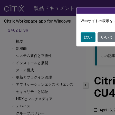
製品ドキュメント
Citrix Workspace app for Windows
Webサイトの表示を
このコンテン
2402 LTSR
Windo
はい
いいえ
概要
新機能
この記事
システム要件と互換性
インストールと展開
ストア構成
Cit
更新とプラグイン管理
アプリケーションエクスペリエンス
<
CU4
セキュリティと認証
HDX
とマルチメディア
デバイス
April 16,
グループポリシー