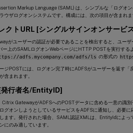
y Assertion Markup Language (SAML) は、シンプルな
ブラウザログオンシステムです。構成には、次の項目が含まれま
レクトURL [シングルサインオンサービスU
 Gatewayがユーザーの認証が必要であることを検出すると、ユー
ーバー上のSAMLログオンWebページにHTTP POSTを実行す
ttps://adfs.mycompany.com/adfs/ls
の形式の
http
ページPOSTには、ログオン完了時にADFSがユーザーを返す
が含まれます。
発行者名/EntityID]
Idは、Citrix GatewayがADFSへのPOSTデータに含める一意
ログオンしようとしているサービスをADFSに通知し、必要に
します。発行された場合、SAML認証XMLは、EntityIdによ
ンにのみ適しています。