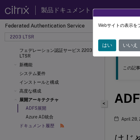
製品ドキュメント
Federated Authentication Service
Webサイトの表示を
このコンテン
2203 LTSR
フェデ
はい
いいえ
フェデレーション認証サービス 2203
LTSR
新機能
この記事
システム要件
インストールと構成
高度な構成
AD
展開アーキテクチャ
<
ADFS展開
Azure AD統合
April 28,
ドキュメント履歴
はじ