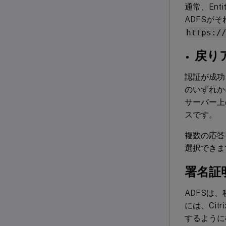
通常、Enti
ADFSが
https:/
戻りア
認証が成功し
のいずれかに
サーバー
スです。
複数の応答U
選択できま
署名証明
ADFSは
には、Ci
するように