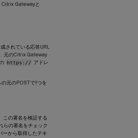
trix Gatewayと
構成されている応答URL
trix Gateway
式の
https://
アドレ
Sへの元のPOSTで1つを
す。この署名を検証する
てこれらの署名をチェック
バーから取得したテキ