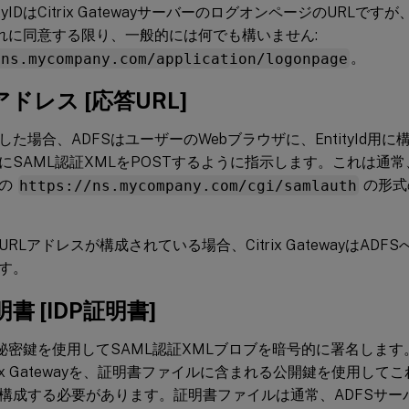
tyIDはCitrix GatewayサーバーのログオンページのURLですが、Ci
それに同意する限り、一般的には何でも構いません:
/ns.mycompany.com/application/logonpage
。
ドレス [応答URL]
た場合、ADFSはユーザーのWebブラウザに、EntityId用に
SAML認証XMLをPOSTするように指示します。これは通常、元のCi
上の
https://ns.mycompany.com/cgi/samlauth
の形
RLアドレスが構成されている場合、Citrix GatewayはADF
す。
書 [IDP証明書]
、秘密鍵を使用してSAML認証XMLブロブを暗号的に署名しま
trix Gatewayを、証明書ファイルに含まれる公開鍵を使用し
構成する必要があります。証明書ファイルは通常、ADFSサー