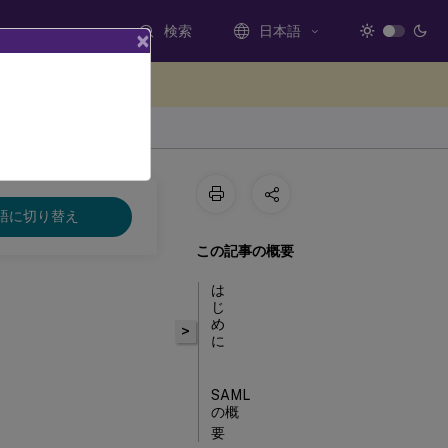
検索
日本語
×
ードバックを提供する
語に切り替え
この記事の概要
は
じ
め
>
に
SAML
の概
要