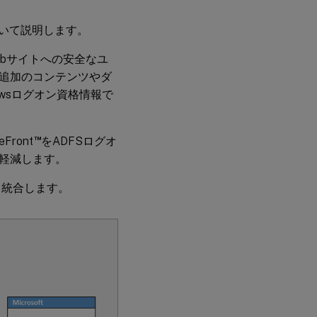
構
成
について説明します。
ebサイトへの安全なユ
関
連
追加のコンテンツやダ
情
wsログオン資格情報で
報
™
eFront
をADFSログオ
軽減します。
として統合します。