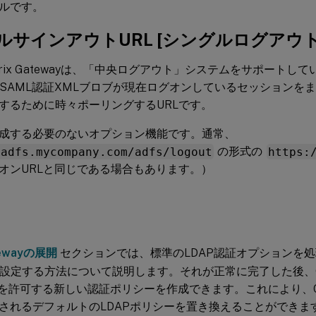
ルです。
ルサインアウトURL [シングルログアウト
itrix Gatewayは、「中央ログアウト」システムをサポートしてい
ayがSAML認証XMLブロブが現在ログオンしているセッション
するために時々ポーリングするURLです。
成する必要のないオプション機能です。通常、
/adfs.mycompany.com/adfs/logout
の形式の
https:
オンURLと同じである場合もあります。）
atewayの展開
セクションでは、標準のLDAP認証オプションを処理す
yを設定する方法について説明します。それが正常に完了した後、Citri
を許可する新しい認証ポリシーを作成できます。これにより、Citri
されるデフォルトのLDAPポリシーを置き換えることができま