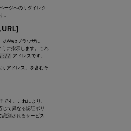
「ログオンページへのリダイレク
す。
RL]
ザーのWebブラウザに
るように指示します。これ
s://
アドレスです。
「戻りアドレス」を含むそ
の識別子です。これにより、
応じて異なる認証ポリ
って識別されるサービス