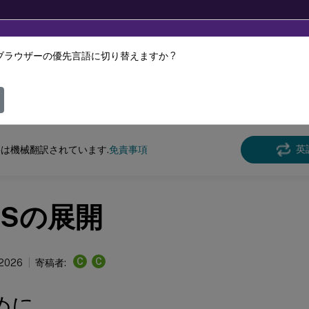
ブラウザーの優先言語に切り替えますか ?
ツは動的に機械翻訳されています。
フィ
レーション認証サービス
フェデレーション認証サービス 2203 LTSR
英
は機械翻訳されています.
免責事項
FSの展開
C
C
 2026
寄稿者:
めに