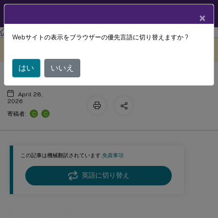
製品ドキュメン
JA
×
ト
フェデレーション認証サービス
フェデレーション認証サービス
Webサイトの表示をブラウザーの優先言語に切り替えますか ?
PowerShell コマンドレット
このコンテンツは動的に機械
フィードバックを提供する
翻訳されています。
はい
いいえ
April 28,
2026
C
C
寄稿者:
この記事は機械翻訳されています.
免責事項
英語に切り替え
PowerShell コマンドレット