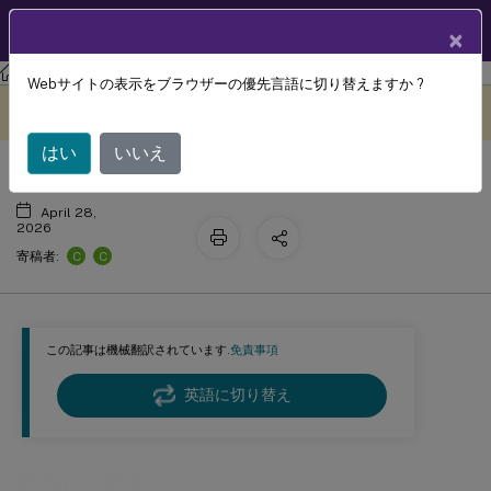
製品ドキュメン
JA
×
ト
フェデレーション認証サービス
フェデレーション認証サービス
Webサイトの表示をブラウザーの優先言語に切り替えますか ?
既知の問題
このコンテンツは動的に機械
フィードバックを提供する
翻訳されています。
はい
いいえ
April 28,
2026
C
C
寄稿者:
この記事は機械翻訳されています.
免責事項
英語に切り替え
既知の問題