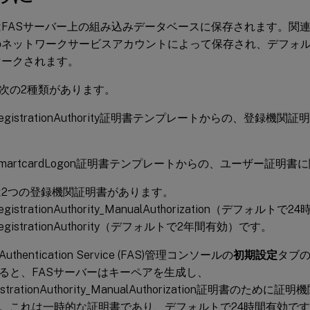
FASサーバー上の組み込みデータベースに保存されます。関連
のネットワークサービスアカウントによって保存され、デフォ
マークされます。
次の2種類があります。
x_RegistrationAuthority証明書テンプレートからの、登録
ix_SmartcardLogon証明書テンプレートからの、ユーザー証
は2つの登録機関証明書があります。
_RegistrationAuthority_ManualAuthorization（デフォルト
x_RegistrationAuthority（デフォルトで2年間有効）です。
 Authentication Service (FAS)管理コンソールの
初期設定
タブの
ると、FASサーバーはキーペアを生成し、
egistrationAuthority_ManualAuthorization証明書の
。これは一時的な証明書であり、デフォルトで24時間有効で