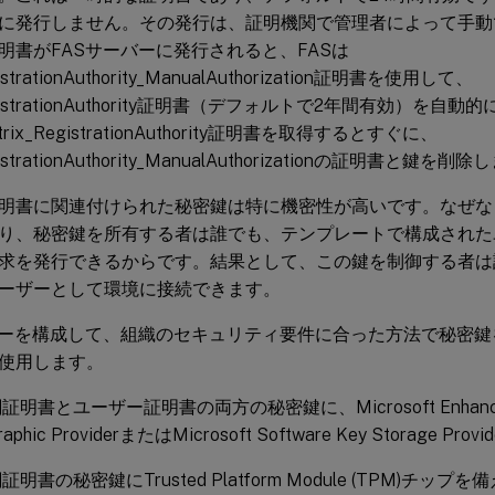
に発行しません。その発行は、証明機関で管理者によって手動
明書がFASサーバーに発行されると、FASは
gistrationAuthority_ManualAuthorization証明書を使用して、
RegistrationAuthority証明書（デフォルトで2年間有効）を
rix_RegistrationAuthority証明書を取得するとすぐに、
egistrationAuthority_ManualAuthorizationの証明書と鍵を削
明書に関連付けられた秘密鍵は特に機密性が高いです。なぜな
り、秘密鍵を所有する者は誰でも、テンプレートで構成された
求を発行できるからです。結果として、この鍵を制御する者は
ーザーとして環境に接続できます。
バーを構成して、組織のセキュリティ要件に合った方法で秘密
使用します。
明書とユーザー証明書の両方の秘密鍵に、Microsoft Enhanced 
raphic ProviderまたはMicrosoft Software Key Storage Pr
書の秘密鍵にTrusted Platform Module (TPM)チップを備えたM