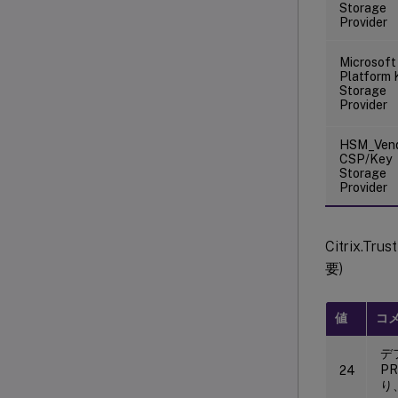
Storage
Provider
Microsoft
Platform 
Storage
Provider
HSM_Ven
CSP/Key
Storage
Provider
Citrix.Tru
要)
値
コ
デフ
P
24
り