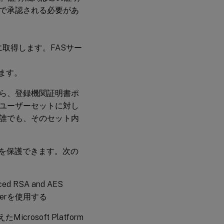
で承認される必要があ
関
連
情
報
自動的に取得します。FASサー
除します。
ら、登録機関証明書ポ
ユーザーセットに対し
誰でも、そのセット内
鍵を保護できます。次の
RSA and AES
oviderを使用する
icrosoft Platform