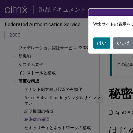
製品ドキュメント
Federated Authentication Service
Webサイトの表示を
このコンテン
2303
フェデ
はい
いいえ
フェデレーション認証サービス 2303
新機能
この記事
システム要件
インストールと構成
高度な構成
秘密
テナント顧客向けFASの有効化
Azure Active Directoryシングルサイン
<
オン
証明機関の構成
April 28,
秘密鍵の保護
はじ
セキュリティとネットワークの構成