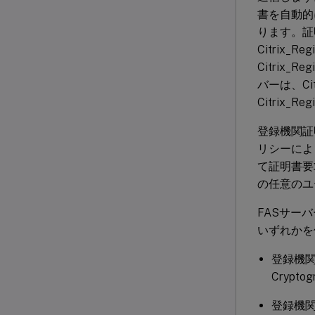
書を自動的
ります。証
Citrix_Re
Citrix_
バーは、Cit
Citrix_R
登録機関証
リシーによ
て証明書要
の任意のユ
FASサー
いずれかを
登録機関証
Cryptog
登録機関証明