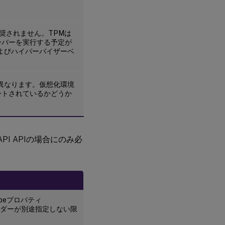
奨されません。TPMは
ーバーを実行する予定が
よびハイパーバイザーベ
異なります。仮想化環境
ートされているかどうか
API APIの場合にのみ必
erTypeプロパティ
Mベンダーが別途指定しない限