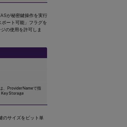
FASが秘密鍵操作を実行
スポート可能」フラグを
ージの使用を許可しま
。
roviderNameで指
Key Storage
密鍵のサイズをビット単