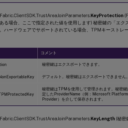
stFabric.ClientSDK.TrustAreaJoinParameters.
KeyProtection
(
ある場合、ここで指定された値を使用します) 秘密鍵の「エク
。ハードウェアでサポートされている場合、TPMキーストレ
コメント
秘密鍵はエクスポートできます。
tion
デフォルト。秘密鍵はエクスポートできません
NonExportableKey
秘密鍵はTPMを使用して管理されます。秘密鍵は、P
定したProviderName（例：Microsoft Platform 
TPMProtectedKey
Provider）を介して保存されます。
stFabric.ClientSDK.TrustAreaJoinParameters.
KeyLength
(秘