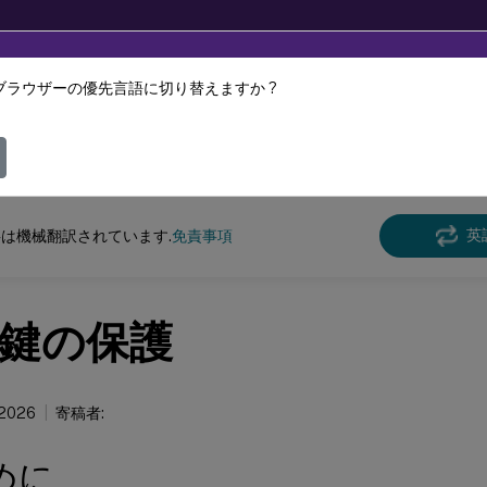
ブラウザーの優先言語に切り替えますか ?
ツは動的に機械翻訳されています。
フィ
レーション認証サービス
フェデレーション認証サービス
英
は機械翻訳されています.
免責事項
鍵の保護
 2026
寄稿者:
めに