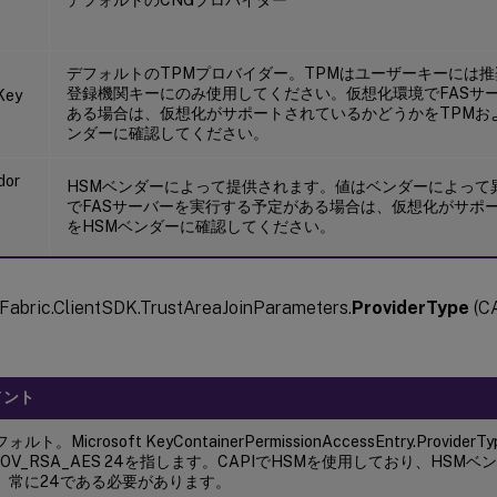
デフォルトのTPMプロバイダー。TPMはユーザーキーには推
登録機関キーにのみ使用してください。仮想化環境でFASサ
Key
ある場合は、仮想化がサポートされているかどうかをTPMお
ンダーに確認してください。
dor
HSMベンダーによって提供されます。値はベンダーによって
でFASサーバーを実行する予定がある場合は、仮想化がサポ
をHSMベンダーに確認してください。
stFabric.ClientSDK.TrustAreaJoinParameters.
ProviderType
(C
メント
ォルト。Microsoft KeyContainerPermissionAccessEntry.Provid
ROV_RSA_AES 24を指します。CAPIでHSMを使用しており、HS
、常に24である必要があります。