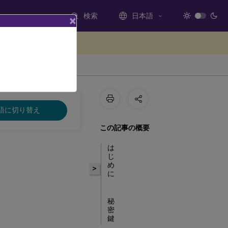
検索
日本語
×
ードバックを提供する
語に切り替え
この記事の概要
は
じ
め
>
に
秘
密
鍵
の