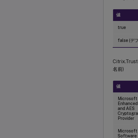
値
true
false (
Citrix.Tru
名前)
値
Microsoft
Enhanced
and AES
Cryptogra
Provider
Microsoft
Software