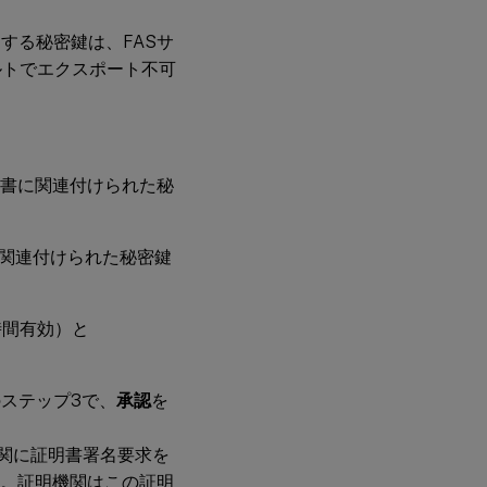
構
成
する秘密鍵は、FASサ
設
ルトでエクスポート不可
定
構
成
シ
機関証明書に関連付けられた秘
ナ
リ
オ
の
明書に関連付けられた秘密鍵
例
FAS
で24時間有効）と
証
明
書
ス
ステップ3で、
承認
を
ト
レ
ー
ために証明機関に証明書署名要求を
ジ
す。証明機関はこの証明