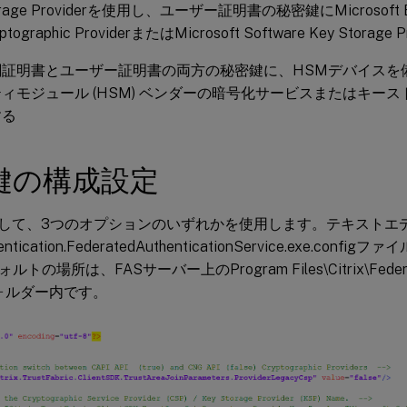
orage Providerを使用し、ユーザー証明書の秘密鍵にMicrosoft En
ptographic ProviderまたはMicrosoft Software Key Storag
関証明書とユーザー証明書の両方の秘密鍵に、HSMデバイスを
ィモジュール (HSM) ベンダーの暗号化サービスまたはキー
する
鍵の構成設定
成して、3つのオプションのいずれかを使用します。テキストエ
thentication.FederatedAuthenticationService.exe.co
の場所は、FASサーバー上のProgram Files\Citrix\Federated
eフォルダー内です。