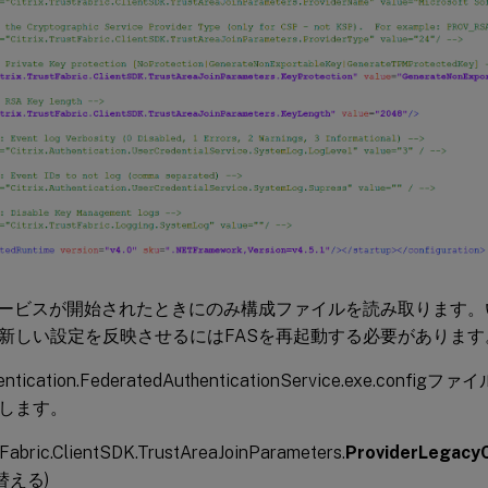
サービスが開始されたときにのみ構成ファイルを読み取ります
新しい設定を反映させるにはFASを再起動する必要があります
thentication.FederatedAuthenticationService.exe.co
します。
stFabric.ClientSDK.TrustAreaJoinParameters.
ProviderLegacy
替える)