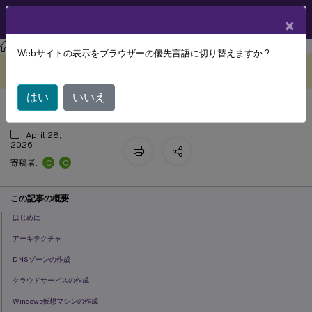
製品ドキュメン
JA
×
ト
フェデレーション認証サービス
フェデレーション認証サービス
Webサイトの表示をブラウザーの優先言語に切り替えますか ?
Azure AD 統合
このコンテンツは動的に機械
フィードバックを提供する
翻訳されています。
はい
いいえ
April 28,
2026
C
C
寄稿者:
この記事の概要
はじめに
アーキテクチャ
DNSゾーンの作成
クラウドサービスの作成
Windows仮想マシンの作成