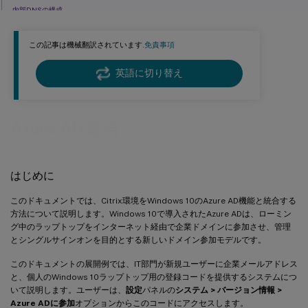
内部DNSの構成
外部DNSアドレスの構成
この記事は機械翻訳されています.
免責事項
セキュリティグループの構成
ADFS証明書の作成
英語に切り替え
Azure ADのセットアップ
Azure AD参加の有効化
Azure AD 統合
Citrix Virtual AppsまたはCitrix Virtual Desktopsのインストール
StoreFront へのシングルサインオンのための新しい Azure AD アプリケーションの構成
はじめに
Citrix Gateway のインストールと構成
StoreFrontアドレスの構成
このドキュメントでは、Citrix環境をWindows 10のAzure AD機能と統合する
方法について説明します。Windows 10で導入されたAzure ADは、ローミン
Citrix Gateway SAML認証サポートの有効化
グ中のラップトップをインターネット経由で企業ドメインに参加させ、管理
エンドツーエンドシステムの検証
とシングルサインオンを目的とする新しいドメイン参加モデルです。
付録
このドキュメントの展開例では、IT部門が新規ユーザーに企業メールアドレス
と、個人のWindows 10ラップトップ用の登録コードを提供するシステムにつ
関連情報
いて説明します。ユーザーは、
設定
パネルの
システム > バージョン情報 >
Azure ADに参加
オプションからこのコードにアクセスします。