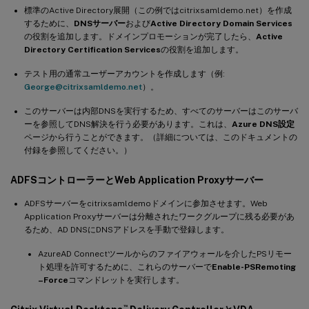
標準のActive Directory展開（この例ではcitrixsamldemo.net）を作成
するために、
DNSサーバー
および
Active Directory Domain Services
の役割を追加します。ドメインプロモーションが完了したら、
Active
Directory Certification Services
の役割を追加します。
テスト用の通常ユーザーアカウントを作成します（例:
George@citrixsamldemo.net
）。
このサーバーは内部DNSを実行するため、すべてのサーバーはこのサーバ
ーを参照してDNS解決を行う必要があります。これは、
Azure DNS設定
ページから行うことができます。（詳細については、このドキュメントの
付録を参照してください。）
ADFSコントローラーとWeb Application Proxyサーバー
ADFSサーバーをcitrixsamldemoドメインに参加させます。Web
Application Proxyサーバーは分離されたワークグループに残る必要があ
るため、AD DNSにDNSアドレスを手動で登録します。
AzureAD Connectツールからのファイアウォールを介したPSリモー
ト処理を許可するために、これらのサーバーで
Enable-PSRemoting
–Force
コマンドレットを実行します。
™