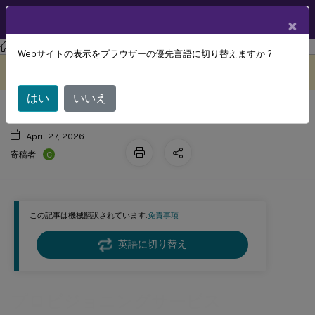
製品ドキュメン
JA
×
ト
古いドキュメント
Webサイトの表示をブラウザーの優先言語に切り替えますか ?
プロビジョニングサービス
このコンテンツは動的に機械
フィードバックを提供する
翻訳されています。
はい
いいえ
April 27, 2026
C
寄稿者:
この記事は機械翻訳されています.
免責事項
英語に切り替え
プロビジョニングサービス