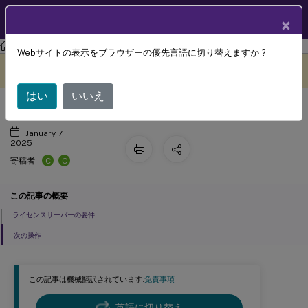
製品ドキュメン
JA
×
ト
ライセンス
ライセンスサーバー11.17.2
Webサイトの表示をブラウザーの優先言語に切り替えますか ?
Citrixライセンスのシステム要件
このコンテンツは動的に機械
フィードバックを提供する
翻訳されています。
はい
いいえ
January 7,
2025
C
C
寄稿者:
この記事の概要
ライセンスサーバーの要件
次の操作
この記事は機械翻訳されています.
免責事項
英語に切り替え