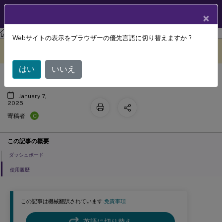
製品ドキュメン
JA
×
ト
ライセンス
ライセンス 11.17.2 build 39000
Webサイトの表示をブラウザーの優先言語に切り替えますか ?
ダッシュボードと使用履歴
このコンテンツは動的に機械
フィードバックを提供する
翻訳されています。
はい
いいえ
January 7,
2025
C
寄稿者:
この記事の概要
ダッシュボード
使用履歴
この記事は機械翻訳されています.
免責事項
英語に切り替え