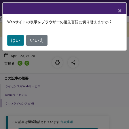
製品ドキュメン
JA
×
ト
ライセンス
ライセンス 11.17.2 ビルド 42000
Webサイトの表示をブラウザーの優先言語に切り替えますか ?
ライセンスサービス
このコンテンツは動的に機械
フィードバックを提供する
翻訳されています。
はい
いいえ
April 23, 2026
C
C
寄稿者:
この記事の概要
ライセンス用Webサービス
Citrixライセンス
CitrixライセンスWMI
この記事は機械翻訳されています.
免責事項