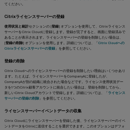
てください。
Citrixライセンスサーバーの登録
使用状況と統計
セクションの [
登録
] オプションを使用して、Citrixライセンス
サーバーをCitrix Cloudに登録します。登録が完了すると、画面に登録済みで
あることが表示されます。ライセンスサーバーの登録を削除したい場合は、
[
登録の削除
] オプションを使用します。詳細については、「
Citrix Cloudへの
Citrixライセンスサーバーの登録
」を参照してください。
登録の削除
Citrix Cloudへのライセンスサーバーの登録を削除したい理由はいくつかあり
ます。たとえば、ライセンスサーバーをCompanyAに登録したが、
CompanyAが別の組織に統合された場合などです。ライセンス使用状況デー
タを1つのCitrix顧客アカウントに統合したい場合は、登録を削除してから、
新しいCitrix Cloudアカウントで登録します。詳細については、「
ライセンス
サーバーの登録の削除
」を参照してください。
ライセンスサーバーイベントデータの収集
Citrix Cloudにライセンスサーバーを登録した後、ライセンスサーバーのイベ
ントデータをCitrixに送信することを選択できます。このオプションはデフォ