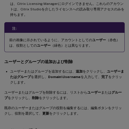
は、Citrix Licensing Managerにログインできません。これらのアカウン
トは、Citrix Studioを介したライセンスへの読み取り専用アクセスのみを
持ちます。
注:
前の画像に示されているように、アカウントとしての
ユーザー
（赤色）
は、役割としての
ユーザー
（緑色）とは異なります。
ユーザーとグループの追加および削除
ユーザーまたはグループを追加するには、
追加
をクリックし、
ユーザーま
たはグループ
を選択し、
Domain\Username
を入力して、
完了
をクリッ
クします。
ユーザーまたはグループを削除するには、リストから
ユーザー
または
グルー
プ
をクリックし、
削除
をクリックします。
既存のユーザーまたはグループの役割を編集するには、編集ボタンをクリッ
クし、役割を選択して、
更新
をクリックします。