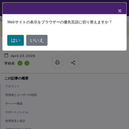
製品ドキュメン
JA
×
ト
ライセンス
ライセンス 11.17.2 ビルド 42000
Webサイトの表示をブラウザーの優先言語に切り替えますか ?
設定
このコンテンツは動的に機械
フィードバックを提供する
翻訳されています。
はい
いいえ
April 23, 2026
C
C
寄稿者:
この記事の概要
アカウント
管理者とユーザーの役割
サーバー構成
サポートバンドル
使用状況と統計