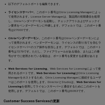
以下のデフォルトポートを編集できます。
ライセンスサーバー
。このポート番号はCitrix Licensing Managerによっ
て使用されます。License Server Managerは、製品間の初期通信を処理
し、Citrixベンダーデーモンを起動し、チェックアウトおよびチェックイ
ン要求をベンダーデーモンに中継します。デフォルトでは、このポート番
号は27000です。
Citrixベンダーデーモン
。このポート番号はCitrixベンダーデーモンによ
って使用されます。ベンダーデーモンは、ライセンスの割り当てを含むラ
イセンスサーバーのコア操作を担当します。デフォルトでは、このポート
番号は7279です。ただし、ファイアウォールがある場合、またはこの番
号がすでに使用されている場合は、ポート番号を変更する必要がありま
す。
Web Services for Licensing
。Web Services for Licensingによって使
用されるポートです。
Web Services for Licensing
はCitrix Licensing
Managerをホストするため、Citrix Licensing Managerに接続するユーザ
ーはこのポートを使用します。DirectorとStudioは、
Web Services for
Licensing
を使用してライセンスサーバーと通信するためにこのポートを
使用します。デフォルトでは、このポート番号は8083です。
Customer Success Servicesの更新