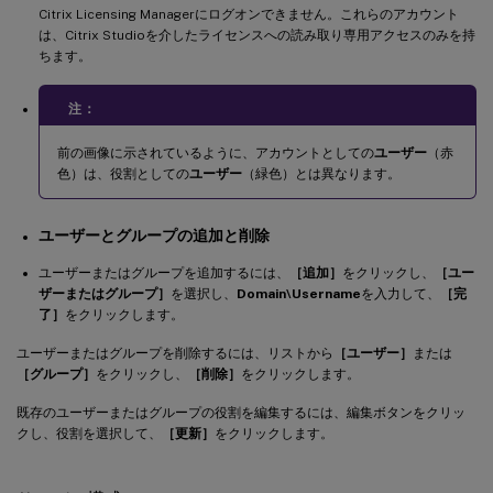
Citrix Licensing Managerにログオンできません。これらのアカウント
は、Citrix Studioを介したライセンスへの読み取り専用アクセスのみを持
ちます。
注：
前の画像に示されているように、アカウントとしての
ユーザー
（赤
色）は、役割としての
ユーザー
（緑色）とは異なります。
ユーザーとグループの追加と削除
ユーザーまたはグループを追加するには、
［追加］
をクリックし、
［ユー
ザーまたはグループ］
を選択し、
Domain\Username
を入力して、
［完
了］
をクリックします。
ユーザーまたはグループを削除するには、リストから
［ユーザー］
または
［グループ］
をクリックし、
［削除］
をクリックします。
既存のユーザーまたはグループの役割を編集するには、編集ボタンをクリッ
クし、役割を選択して、
［更新］
をクリックします。