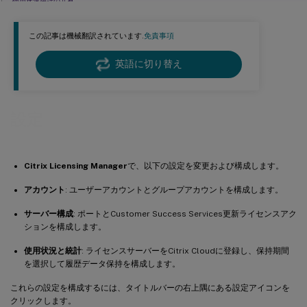
使用状況統計の共有
アップロード情報
この記事は機械翻訳されています.
免責事項
履歴使用状況
英語に切り替え
設定
Citrix Licensing Manager
で、以下の設定を変更および構成します。
アカウント
: ユーザーアカウントとグループアカウントを構成します。
サーバー構成
: ポートとCustomer Success Services更新ライセンスアク
ションを構成します。
使用状況と統計
: ライセンスサーバーをCitrix Cloudに登録し、保持期間
を選択して履歴データ保持を構成します。
これらの設定を構成するには、タイトルバーの右上隅にある設定アイコンを
クリックします。