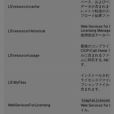
ベース、およびベン
データが含まれます
LS\resource\cache
レメトリ転送のステ
プロード結果ファイ
Web Services for Lic
Licensing Mana
LS\resource\Historical
使用状況データベー
最後のコンプライア
CEIP/Call Hom
ルに含まれるファイ
LS\resource\usage
ムに対応する .zip
す。
インストールされて
ライセンスファイルと CI
LS\MyFiles
プションファイル – L
含まれます。
SimpleLicenseSer
WebServicesForLicensing
Web Services for 
イル。