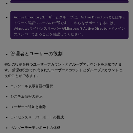
Active Directoryユーザーとグループは、Active Directoryまたはネッ
トワーク認証システムの一部です。これらをサポートするには、
WindowsライセンスサーバーがMicrosoft Active Directoryドメイン
のメンバーであることを確認してください。
管理者とユーザーの役割
特定の役割を持つ
ユーザー
アカウントと
グループ
アカウントを追加できま
す。
管理者
役割で作成された
ユーザー
アカウントと
グループ
アカウントは、
次のことができます。
コンソール表示言語の選択
システム情報の表示
ユーザーの追加と削除
ライセンスサーバーポートの構成
ベンダーデーモンポートの構成