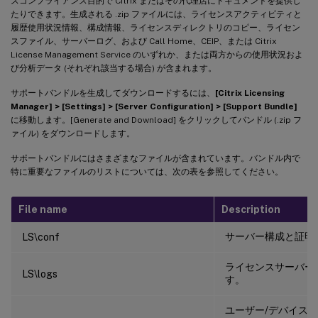
スコンプライアンス目的で Citrix またはその代理店にドキュメントを提供し
たりできます。生成される .zip ファイルには、ライセンスアクティビティと
履歴使用状況情報、構成情報、ライセンスディレクトリのコピー、ライセン
スファイル、サーバーログ、および Call Home、CEIP、または Citrix
License Management Service のいずれか、または両方からの使用状況およ
び分析データ (それぞれ該当する場合) が含まれます。
サポートバンドルを生成してダウンロードするには、
[Citrix Licensing
Manager] > [Settings] > [Server Configuration] > [Support Bundle]
に移動します。[Generate and Download] をクリックしてバンドル (.zip フ
ァイル) をダウンロードします。
サポートバンドルにはさまざまなファイルが含まれています。バンドル内で
特に重要なファイルのリストについては、次の表を参照してください。
File name
Description
サーバー構成と証明
LS\conf
ライセンスサーバー
LS\logs
す。
ユーザー/デバイス