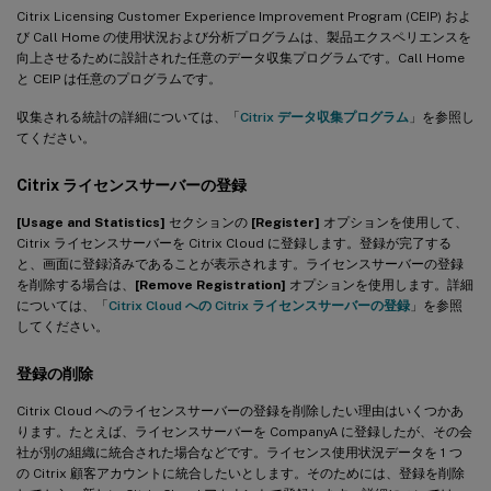
Citrix Licensing Customer Experience Improvement Program (CEIP) およ
び Call Home の使用状況および分析プログラムは、製品エクスペリエンスを
向上させるために設計された任意のデータ収集プログラムです。Call Home
と CEIP は任意のプログラムです。
収集される統計の詳細については、「
Citrix データ収集プログラム
」を参照し
てください。
Citrix ライセンスサーバーの登録
[Usage and Statistics]
セクションの
[Register]
オプションを使用して、
Citrix ライセンスサーバーを Citrix Cloud に登録します。登録が完了する
と、画面に登録済みであることが表示されます。ライセンスサーバーの登録
を削除する場合は、
[Remove Registration]
オプションを使用します。詳細
については、「
Citrix Cloud への Citrix ライセンスサーバーの登録
」を参照
してください。
登録の削除
Citrix Cloud へのライセンスサーバーの登録を削除したい理由はいくつかあ
ります。たとえば、ライセンスサーバーを CompanyA に登録したが、その会
社が別の組織に統合された場合などです。ライセンス使用状況データを 1 つ
の Citrix 顧客アカウントに統合したいとします。そのためには、登録を削除