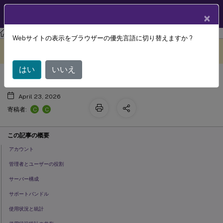
製品ドキュメン
JA
×
ト
ライセンス
ライセンス 11.17.2 ビルド 44000
Webサイトの表示をブラウザーの優先言語に切り替えますか ?
設定
このコンテンツは動的に機械
フィードバックを提供する
翻訳されています。
はい
いいえ
April 23, 2026
C
C
寄稿者:
この記事の概要
アカウント
管理者とユーザーの役割
サーバー構成
サポートバンドル
使用状況と統計