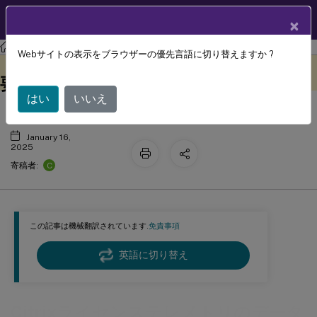
製品ドキュメン
JA
×
ト
ライセンス
ライセンス 11.17.2 ビルド 49000
Webサイトの表示をブラウザーの優先言語に切り替えますか ?
Citrixライセンステレメトリのデータ
このコンテンツは動的に機械
フィードバックを提供する
翻訳されています。
要素
はい
いいえ
January 16,
2025
C
寄稿者:
この記事は機械翻訳されています.
免責事項
英語に切り替え
Citrixライセンステレメトリのデータ