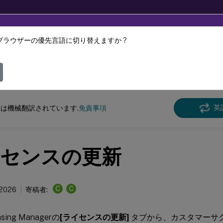
ブラウザーの優先言語に切り替えますか ?
ツは動的に機械翻訳されています。
フィ
ンス
ライセンス 11.17.2 build 51000
英
は機械翻訳されています.
免責事項
センスの更新
C
C
 2026
寄稿者:
ensing Managerの
[ライセンスの更新]
タブから、カスタマーサ