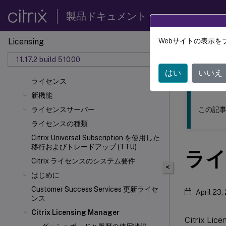
製品ドキュメント
Licensing
Webサイトの表示を
このコンテン
11.17.2 build 51000
ライセ
はい
いいえ
ライセンス
新機能
この記事
ライセンスサーバー
ライセンスの種類
Citrix Universal
Subscription を使用した
移行およびトレードアップ (TTU)
ライ
Citrix ライセンスのシステム要件
<
はじめに
Customer Success Services 更新ライセ
April 23,
ンス
Citrix Licensing Manager
Citrix Lic