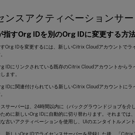
センスアクティベーションサー
が指すOrg IDを別のOrg IDに変更する方
指すOrg IDを変更するには、新しいCitrix Cloudアカウン
す。
rg IDにリンクされている既存のCitrix Cloudアカウントか
除します。
rg IDに関連付けられている新しいCitrix Cloudアカウント
す。
スサーバーは、24時間以内に（バックグラウンドジョブを介し
ために新しいOrg IDに自動的に切り替わります。それまでは
能な古いアクティベーションを使用し、UIのエンタイトルメン
新しいOrg IDでライセンスサーバーを登録した後、「Citrix WebS