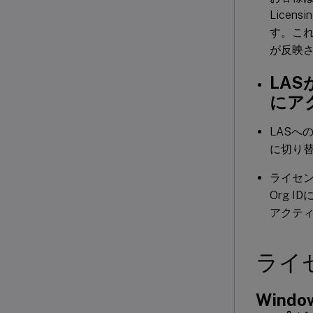
Lice
す。これ
が反映
LAS
にア
LASへ
に切り
ライセン
Org 
アクテ
ライ
Win