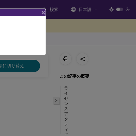
検索
日本語
×
ードバックを提供する
語に切り替え
この記事の概要
ラ
イ
セ
>
ン
ス
ア
ク
テ
ィ
ベ