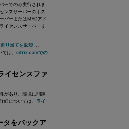
バーでのみ実行されま
センスサーバーのホス
ーバーまたはMACアド
ライセンスサーバーま
、
割り当てを返却
し、
いては、
citrix.comでの
ライセンスファ
性があり、環境に問題
詳細については、
ライ
ータをバックア