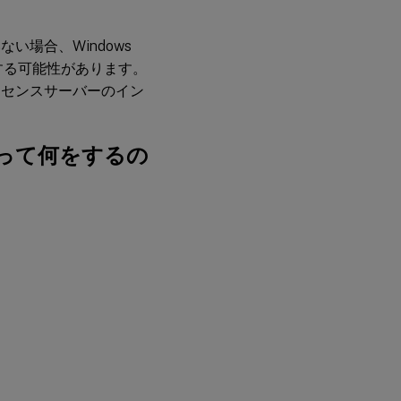
災
れていない場合、Windows
害
する可能性があります。
復
ールし、ライセンスサーバーのイン
旧
と
メ
ン
って何をするの
テ
ナ
ン
ス