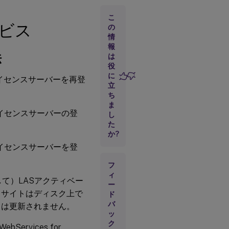
ー
シ
こ
ョ
ビス
の
ン
情
サ
報
ー
法
は
ビ
役
ス
に
トでライセンスサーバーを再登
立
ラ
ち
イ
ま
セ
らライセンスサーバーの登
し
ン
た
ス
か?
にライセンスサーバーを登
ラ
フ
イ
セ
ィ
て）LASアクティベー
ン
ー
ス
、サイトはディスク上で
ド
の
バ
トは更新されません。
割
ッ
り
ク
ervices for
当