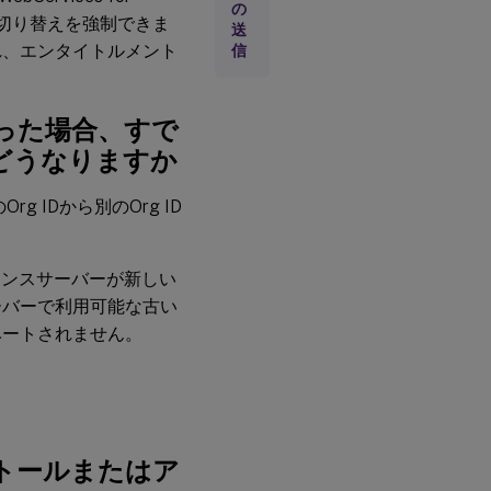
の
て
Dへの切り替えを強制できま
送
れ、エンタイトルメント
信
ラ
イ
セ
替わった場合、すで
ン
ス
どうなりますか
サ
ー
バ
 IDから別のOrg ID
ー
センスサーバーが新しい
ラ
イ
ーバーで利用可能な古い
セ
ベートされません。
ン
ス
管
理
コ
ン
ソ
ストールまたはア
ー
ル