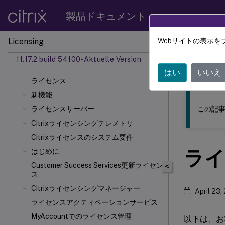
製品ドキュメント
Licensing
Webサイトの表示を
このコンテン
11.17.2 build 54100-Aktuelle Version
ライセ
はい
いいえ
ライセンス
新機能
この記事
ライセンスサーバー
Citrixライセンシングテレメトリ
Citrixライセンスのシステム要件
ライ
はじめに
Customer Success Services更新ライセン
<
ス
Citrixライセンシングマネージャー
April 23,
ライセンスアクティベーションサービス
MyAccountでのライセンス管理
以下は、お