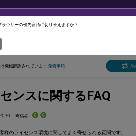
ブラウザーの優先言語に切り替えますか ?
ツは動的に機械翻訳されています。
フィ
ンス
ライセンス 11.17.2 build 54100
英
は機械翻訳されています.
免責事項
センスに関するFAQ
C
C
 2026
寄稿者:
客様のライセンス環境に関してよく寄せられる質問です。