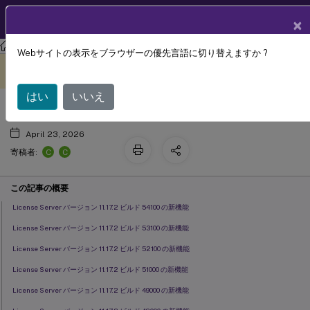
製品ドキュメン
JA
×
ト
ライセンス
ライセンス 11.17.2 build 54100
Webサイトの表示をブラウザーの優先言語に切り替えますか ?
新機能
このコンテンツは動的に機械
フィードバックを提供する
翻訳されています。
はい
いいえ
April 23, 2026
C
C
寄稿者:
この記事の概要
License Server バージョン 11.17.2 ビルド 54100 の新機能
License Server バージョン 11.17.2 ビルド 53100 の新機能
License Server バージョン 11.17.2 ビルド 52100 の新機能
License Server バージョン 11.17.2 ビルド 51000 の新機能
License Server バージョン 11.17.2 ビルド 49000 の新機能