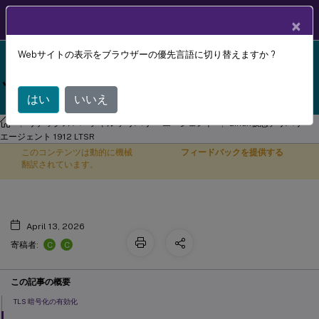
製品ドキュメン
JA
×
ト
Webサイトの表示をブラウザーの優先言語に切り替えますか ?
Linux Virtual Delivery Agent 1912 LTSR reached end-
TLS を使用したセキュアなユーザーセ
X
of-life on 18-Dec-2024. It is recommended that you
ッション
upgrade to a newer version of Linux VDA.
はい
いいえ
リナックス バーチャル デリバリー エージェント
Linux仮想デリバリー
エージェント 1912 LTSR
このコンテンツは動的に機械
フィードバックを提供する
翻訳されています。
April 13, 2026
C
C
寄稿者:
この記事の概要
TLS 暗号化の有効化