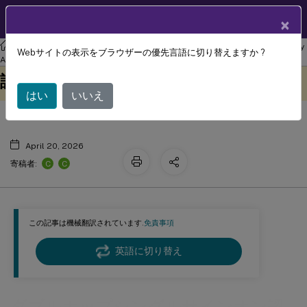
製品ドキュメン
JA
×
ト
リナックス バーチャル デリバリー エージェント
Linux Virtual Delivery
Webサイトの表示をブラウザーの優先言語に切り替えますか ?
ダブルホップシングルサインオン認
Agent 2112
このコンテンツは動的に機械
フィードバックを提供する
証
翻訳されています。
はい
いいえ
April 20, 2026
C
C
寄稿者:
この記事は機械翻訳されています.
免責事項
英語に切り替え
ダブルホップシングルサインオン認