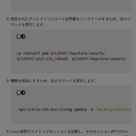
指定されたディレクトリにルート証明書をインストールするため、次のコ
マンドを実行します。
cp rootcert
.
pem $
ICAROOT
/
keystore
/
cacerts
/
$
ICAROOT
/
util
/
ctx_rehash  $
ICAROOT
/
keystore
/
cacerts
/
機能を有効にするため、次のコマンドを実行します。
/
opt
/
Citrix
/
VDA
/
bin
/
ctxreg update 
-
k 
"HKLM\System\Curren
Linux仮想デスクトップセッションを起動し、そのセッション内でCitrix