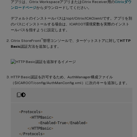
アプリは、Citrix WorkspaceアプリまたはCitrix Receiver用の
Citrixダウ
ンロードページ
からダウンロードしてください。
デフォルトのインストールパスは/opt/Citrix/ICAClient/です。アプリを別
のパスにインストールする場合は、ICAROOT環境変数を実際のインスト
ールパスを指すように設定します。
™
Citrix StoreFront
管理コンソールで、ターゲットストアに対して
HTTP
Basic
認証方法を追加します。
HTTP Basic認証を許可するため、AuthManager構成ファイル
（$ICAROOT/config/AuthManConfig.xml）に次のキーを追加します。
<
Protocols
>
<
HTTPBasic
>
<
Enabled
>
True
<
/
Enabled
>
<
/
HTTPBasic
>
<
/
Protocols
>