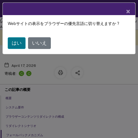
製品ドキュメン
JA
×
ト
リナックス バーチャル デリバリー エージェント
Linux Virtual Delivery
Webサイトの表示をブラウザーの優先言語に切り替えますか ?
ブラウザーコンテンツリダイレクト
Agent 2201
このコンテンツは動的に機械
フィードバックを提供する
翻訳されています。
はい
いいえ
April 17, 2026
C
C
寄稿者:
この記事の概要
概要
システム要件
ブラウザーコンテンツリダイレクトの構成
リダイレクトシナリオ
フォールバックメカニズム