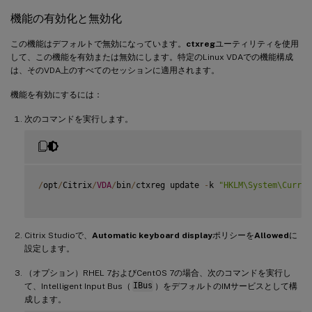
機能の有効化と無効化
この機能はデフォルトで無効になっています。
ctxreg
ユーティリティを使用
して、この機能を有効または無効にします。特定のLinux VDAでの機能構成
は、そのVDA上のすべてのセッションに適用されます。
機能を有効にするには：
次のコマンドを実行します。
/
opt
/
Citrix
/
VDA
/
bin
/
ctxreg update 
-
k 
"HKLM\System\Curren
Citrix Studioで、
Automatic keyboard display
ポリシーを
Allowed
に
設定します。
（オプション）RHEL 7およびCentOS 7の場合、次のコマンドを実行し
て、Intelligent Input Bus（
IBus
）をデフォルトのIMサービスとして構
成します。