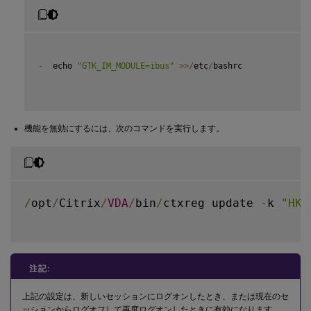
-
  echo 
"GTK_IM_MODULE=ibus"
>>
/
etc
/
bashrc

機能を無効にするには、次のコマンドを実行します。
/
opt
/
Citrix
/
VDA
/
bin
/
ctxreg update 
-
k 
"HKL
注記:
上記の設定は、新しいセッションにログオンしたとき、または現在のセ
ッションからログオフして再度ログオンしたときに有効になります