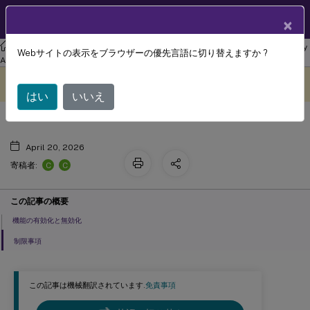
製品ドキュメン
JA
×
ト
リナックス バーチャル デリバリー エージェント
Linux Virtual Delivery
Webサイトの表示をブラウザーの優先言語に切り替えますか ?
ソフトキーボード
Agent 2201
このコンテンツは動的に機械
フィードバックを提供する
翻訳されています。
はい
いいえ
April 20, 2026
C
C
寄稿者:
この記事の概要
機能の有効化と無効化
制限事項
この記事は機械翻訳されています.
免責事項