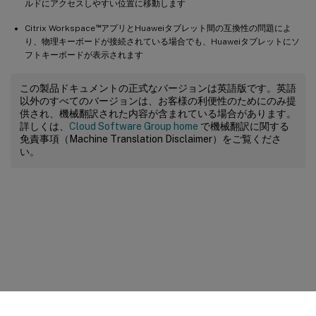
ルドにアクセスしやすい位置に移動します
™
Citrix Workspace
アプリとHuaweiタブレット間の互換性の問題によ
り、物理キーボードが接続されている場合でも、Huaweiタブレットにソ
フトキーボードが表示されます
この製品ドキュメントの正式なバージョンは英語版です。英語
以外のすべてのバージョンは、お客様の利便性のためにのみ提
供され、機械翻訳された内容が含まれている場合があります。
詳しくは、
Cloud Software Group home
で機械翻訳に関する
免責事項（Machine Translation Disclaimer）をご覧くださ
い。