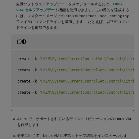
自動ソフトウェアアップデートをスケジュールするには、
Linux
VDA セルフアップデート
機能も使用できます。この目的を達成する
には、マスターイメージ上の etc/xdl/mcs/mcs_local_setting.reg
ファイルにコマンドラインを追加します。 たとえば、以下のコマン
ドラインを追加できます。
create 
-
k 
"HKLM\System\CurrentControlSet\Control\Citrix\
create 
-
k 
"HKLM\System\CurrentControlSet\Control\Citrix\
create 
-
k 
"HKLM\System\CurrentControlSet\Control\Citrix\
create 
-
k 
"HKLM\System\CurrentControlSet\Control\Citrix\
Azure で、サポートされているディストリビューションの Linux VM
を作成します。
必要に応じて、Linux VM にデスクトップ環境をインストールしま