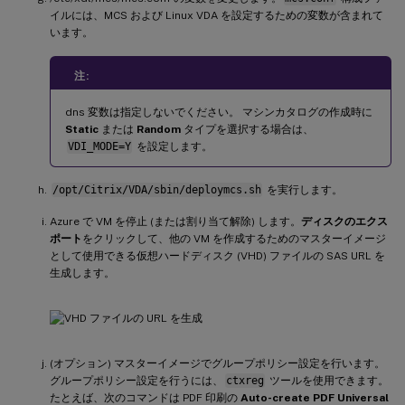
イルには、MCS および Linux VDA を設定するための変数が含まれて
います。
注:
dns 変数は指定しないでください。 マシンカタログの作成時に
Static
または
Random
タイプを選択する場合は、
VDI_MODE=Y
を設定します。
/opt/Citrix/VDA/sbin/deploymcs.sh
を実行します。
Azure で VM を停止 (または割り当て解除) します。
ディスクのエクス
ポート
をクリックして、他の VM を作成するためのマスターイメージ
として使用できる仮想ハードディスク (VHD) ファイルの SAS URL を
生成します。
(オプション) マスターイメージでグループポリシー設定を行います。
グループポリシー設定を行うには、
ctxreg
ツールを使用できます。
たとえば、次のコマンドは PDF 印刷の
Auto-create PDF Universal