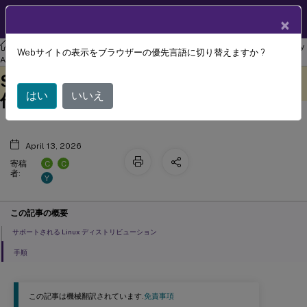
製品ドキュメン
JA
×
ト
リナックス バーチャル デリバリー エージェント
Linux Virtual Delivery
Webサイトの表示をブラウザーの優先言語に切り替えますか ?
™
Citrix Virtual Apps and Desktops
Agent 2201
このコンテンツは動的に機械
フィードバックを提供する
Standard for Azure での Linux VDA の
翻訳されています。
はい
いいえ
作成
April 13, 2026
C
C
寄稿
者:
Y
この記事の概要
サポートされる Linux ディストリビューション
手順
この記事は機械翻訳されています.
免責事項