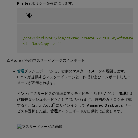
Printer
ポリシーを有効にします。
`
`
`
/opt/Citrix/VDA/bin/ctxreg create -k "HKLM\Software\C
<!--NeedCopy--> 
`
`
`
Azure からのマスターイメージのインポート:
管理
ダッシュボードから、右側の
マスターイメージ
を展開します。
Citrix が提供するマスターイメージと、作成およびインポートしたイ
メージが表示されます。
ヒント:
このサービスの管理者アクティビティのほとんどは、
管理
およ
び
監視
ダッシュボードを介して管理されます。最初のカタログを作成
™
すると、Citrix Cloud
にサインインして
Managed Desktops
サー
ビスを選択した後、
管理
ダッシュボードが自動的に起動します。