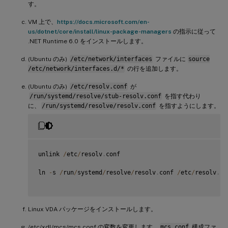
す。
VM 上で、
https://docs.microsoft.com/en-
us/dotnet/core/install/linux-package-managers
の指示に従って
.NET Runtime 6.0 をインストールします。
(Ubuntu のみ)
/etc/network/interfaces
ファイルに
source
/etc/network/interfaces.d/*
の行を追加します。
(Ubuntu のみ)
/etc/resolv.conf
が
/run/systemd/resolve/stub-resolv.conf
を指す代わり
に、
/run/systemd/resolve/resolv.conf
を指すようにします。
unlink 
/
etc
/
resolv
.
conf

ln 
-
s 
/
run
/
systemd
/
resolve
/
resolv
.
conf 
/
etc
/
resolv
.
co
Linux VDA パッケージをインストールします。
/etc/xdl/mcs/mcs.conf の変数を変更します。
mcs.conf
構成ファ