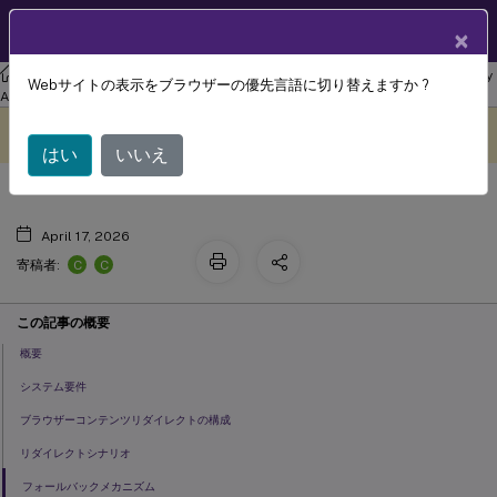
製品ドキュメン
JA
×
ト
リナックス バーチャル デリバリー エージェント
Linux Virtual Delivery
Webサイトの表示をブラウザーの優先言語に切り替えますか ?
ブラウザーコンテンツリダイレクト
Agent 2206
このコンテンツは動的に機械
フィードバックを提供する
翻訳されています。
はい
いいえ
April 17, 2026
C
C
寄稿者:
この記事の概要
概要
システム要件
ブラウザーコンテンツリダイレクトの構成
リダイレクトシナリオ
フォールバックメカニズム