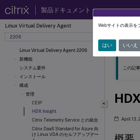
製品ドキュメント
Linux Virtual Delivery Agent
Webサイトの表示を
このコンテン
2206
リナッ
はい
いいえ
Linux Virtual Delivery Agent 2206
新機能
この記事
システム要件
インストール
構成
HD
管理
CEIP
<
HDX
Insight
April 13,
Citrix Telemetry Service との統合
Citrix DaaS Standard for Azure 向
け Linux VDA のセルフアップデー
概要