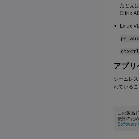
たとえば、C
Citr
Linux 
ps au
ctxct
アプリ
シームレス
れているこ
この製品
便性のた
Software 