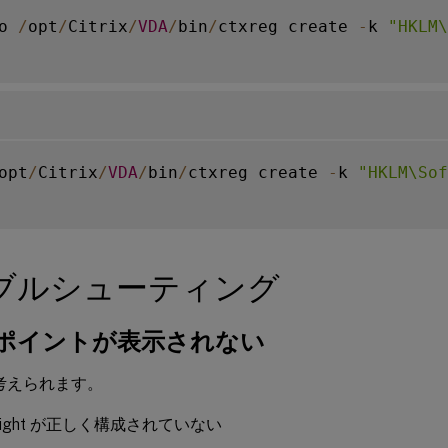
o 
/
opt
/
Citrix
/
VDA
/
bin
/
ctxreg create 
-
k 
"HKLM\
opt
/
Citrix
/
VDA
/
bin
/
ctxreg create 
-
k 
"HKLM\Sof
ブルシューティング
ポイントが表示されない
考えられます。
nsight が正しく構成されていない