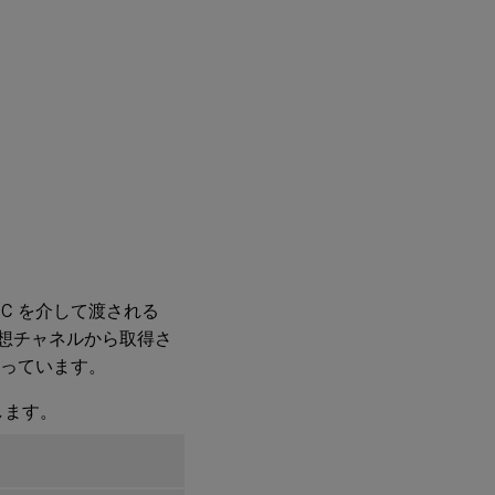
x ADC を介して渡される
P 仮想チャネルから取得さ
なっています。
します。