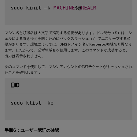
sudo kinit –k 
MACHINE
$@
REALM
マシン名と領域名は大文字で指定する必要があります。ドル記号（$）は、シ
ェルによる置き換えを防ぐためにバックスラッシュ（\）でエスケープする必
要があります。環境によっては、DNSドメイン名がKerberos領域名と異なり
ます。したがって、必ず領域名を使用します。このコマンドが成功すると、
出力は表示されません。
次のコマンドを使用して、マシンアカウントのTGTチケットがキャッシュされ
たことを確認します：
sudo klist 
-
ke

手順6：ユーザー認証の確認