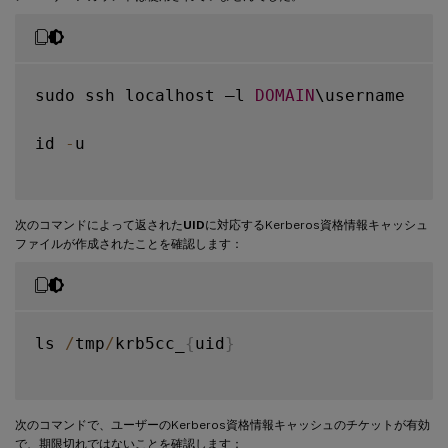
sudo ssh localhost –l 
DOMAIN
\username

id 
-
u

次のコマンドによって返された
UID
に対応するKerberos資格情報キャッシュ
ファイルが作成されたことを確認します：
ls 
/
tmp
/
krb5cc_
{
uid
}
次のコマンドで、ユーザーのKerberos資格情報キャッシュのチケットが有効
で、期限切れではないことを確認します：