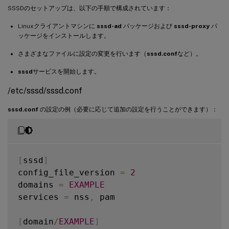
SSSDのセットアップは、以下の手順で構成されています：
Linuxクライアントマシンに
sssd-ad
パッケージおよび
sssd-proxy
パ
ッケージをインストールします。
さまざまなファイルに設定の変更を行います（
sssd.conf
など）。
sssd
サービスを開始します。
/etc/sssd/sssd.conf
sssd.conf
の設定の例（必要に応じて追加の設定を行うことができます）：
[
sssd
]
config_file_version 
=
2
domains 
=
EXAMPLE
services 
=
 nss
,
 pam

[
domain
/
EXAMPLE
]