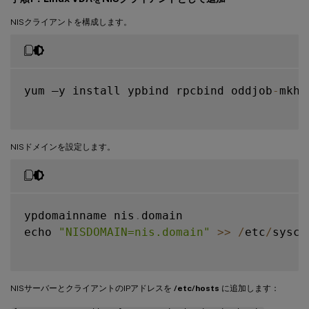
NISクライアントを構成します。
yum –y install ypbind rpcbind oddjob
-
mkho
NISドメインを設定します。
ypdomainname nis
.
domain

echo 
"NISDOMAIN=nis.domain"
>>
/
etc
/
sysco
NISサーバーとクライアントのIPアドレスを
/etc/hosts
に追加します：