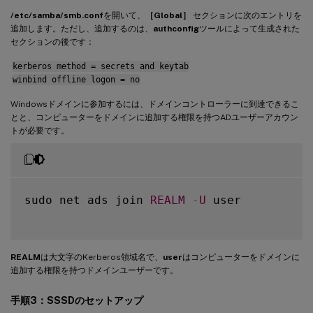
/etc/samba/smb.conf
を開いて、
［Global］
セクションに次のエントリを
追加します。ただし、追加するのは、
authconfig
ツールによって生成された
セクションの後です：
kerberos method = secrets and keytab
winbind offline logon = no
Windowsドメインに参加するには、ドメインコントローラーに到達できるこ
とと、コンピューターをドメインに追加する権限を持つADユーザーアカウン
トが必要です。
sudo net ads join 
REALM
-
U
 user

REALM
は大文字のKerberos領域名で、
user
はコンピューターをドメインに
追加する権限を持つドメインユーザーです。
手順3：SSSDのセットアップ