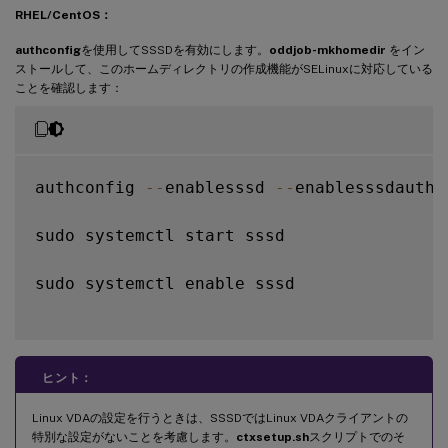
RHEL/CentOS：
default_shell 
=
/
bin
/
bash

fallback_homedir 
=
/
home
/
%
d
/
%
u

authconfig
を使用してSSSDを有効にします。
oddjob-mkhomedir
をイン
ストールして、このホームディレクトリの作成機能がSELinuxに対応している
# Uncomment and adjust 
if
 the 
default
 pri
ことを確認します：
# ldap_sasl_authid 
=
 host
/
client
.
ad
.
examp
authconfig 
--
enablesssd 
--
enablesssdauth 
sudo systemctl start sssd

sudo systemctl enable sssd

ヒント：
Linux VDAの設定を行うときは、SSSDではLinux VDAクライアントの
特別な設定がないことを考慮します。
ctxsetup.sh
スクリプトでのそ