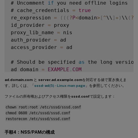
# Uncomment 
if
 you need offline logins

# cache_credentials 
=
true
re_expression 
=
(
(
(
?
P
<
domain
>
[
^
\\
]
+
)
\\
(
?
P
id_provider 
=
 proxy

proxy_lib_name 
=
 nis

auth_provider 
=
 ad

access_provider 
=
 ad

# Should be specified 
as
 the long version
ad_domain 
=
EXAMPLE
.
COM
ad.domain.com
と
server.ad.example.com
を対応する値で置き換えま
# Kerberos settings

す。詳しくは、「
sssd-ad
(5) - Linux man page
」を参照してください。
krb5_ccachedir 
=
/
tmp

ファイルの所有権およびアクセス権限を
sssd.conf
で設定します：
krb5_ccname_template 
=
FILE
:
%
d
/
krb5cc_
%
U
chown root:root /etc/sssd/sssd.conf
chmod 0600 /etc/sssd/sssd.conf
# Uncomment 
if
 service discovery is not wo
restorecon /etc/sssd/sssd.conf
# ad_server 
=
 server
.
ad
.
example
.
com

手順4：NSS/PAMの構成
# Comment out 
if
 the users have the shell