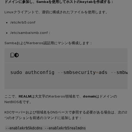
ドメインに参加し、Sambaを使用してホストのkeytabを作成する：
Linuxクライアントで、適切に構成されたファイルを使用します。
/etc/krb5.conf
/etc/samba/smb.conf：
SambaおよびKerberos認証用にマシンを構成します：
sudo authconfig 
--
smbsecurity
=
ads 
--
smbwo
ここで、
REALM
は大文字のKerberos領域名で、
domain
はドメインの
NetBIOS名です。
KDCサーバーおよび領域名をDNSベースで参照する必要がある場合は、次の2
つのオプションを前述のコマンドに追加します：
--enablekrb5kdcdns --enablekrb5realmdns