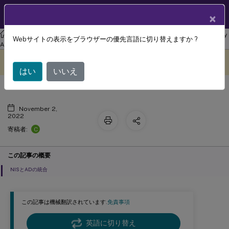
製品ドキュメン
JA
×
ト
リナックス バーチャル デリバリー エージェント
Linux Virtual Delivery
Webサイトの表示をブラウザーの優先言語に切り替えますか ?
NISのActive Directoryとの統合
Agent 2209
このコンテンツは動的に機械
フィードバックを提供する
翻訳されています。
はい
いいえ
November 2,
2022
C
寄稿者:
この記事の概要
NISとADの統合
この記事は機械翻訳されています.
免責事項
英語に切り替え