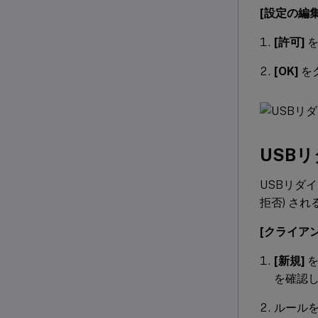
[設定の編集
[許可]
を
[OK]
を
USB
USBリダイ
拒否) さ
[クライア
[新規]
を
を確認
ルールを