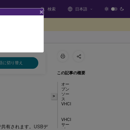
検索
日本語
×
ードバックを提供する
語に切り替え
この記事の概要
オー
プン
ソー
>
ス
VHCI
VHCI
サー
間で共有されます。USBデ
ビス