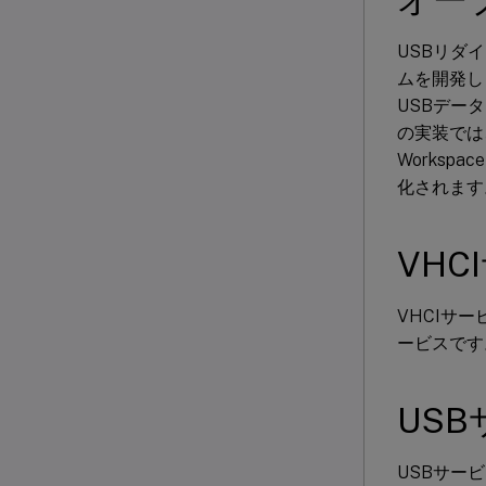
USBリダ
ムを開発し
USBデー
の実装では、
Workspa
化されます
VHC
VHCIサ
ービスです
US
USBサー