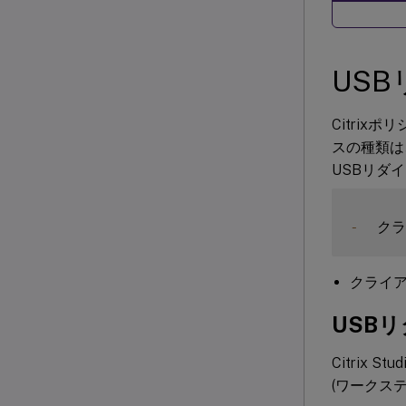
US
Citri
スの種類は、De
USBリダ
-
  ク
クライア
USB
Citrix
(ワークス