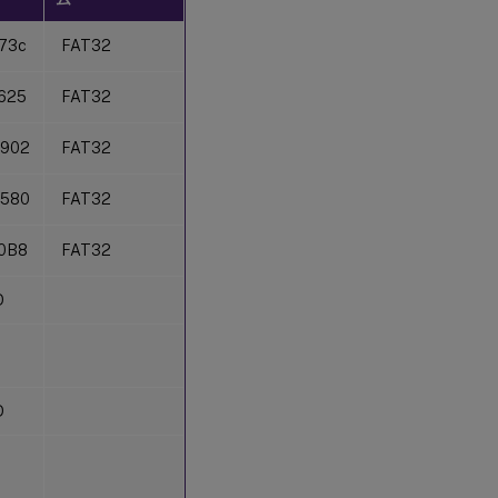
173c
FAT32
1625
FAT32
8902
FAT32
5580
FAT32
10B8
FAT32
D
D