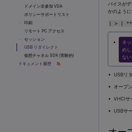
バイスがデ
ドメイン非参加 VDA
かのように
ポリシーサポートリスト
印刷
| > | 
リモート PC アクセス
セッション
ネッ
USB リダイレクト
めし
仮想チャネル SDK (実験的)
ない
ドキュメント履歴
USBリ
オープン
VHCI
USBサ
オー