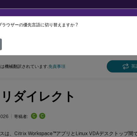
ブラウザーの優先言語に切り替えますか ?
ツは動的に機械翻訳されています。
フィ
クス バーチャル デリバリー エージェント
Linux Virtual Delivery Agent 2209
英
は機械翻訳されています.
免責事項
Bリダイレクト
C
C
 2026
寄稿者:
™
、Citrix Workspace
アプリとLinux VDAデスクトップ