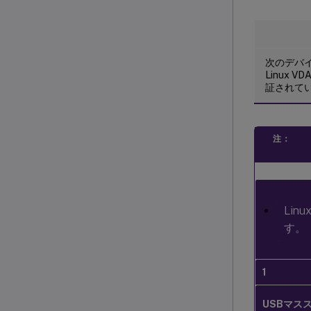
次のデバ
Linux
証されて
注：
Lin
す。
1
USBマス