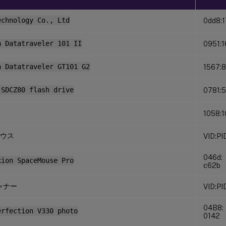
echnology Co., Ltd
0dd8:
n Datatraveler 101 II
0951:
n Datatraveler GT101 G2
1567:
 SDCZ80 flash drive
0781:
1058:
マウス
VID:PI
046d:
xion SpaceMouse Pro
c62b
ャナー
VID:PI
04B8:
erfection V330 photo
0142