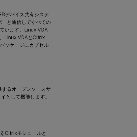
USB
リダ
イレ
SBデバイス共有システ
クト
バーと通信してすべての
の構
成
す。Linux VDA
x VDAとCitrix
VHCI
パッケージにカプセル
カー
ネル
モジ
ュー
ルの
ビル
ド
提供するオープンソースサ
ウェイとして機能します。
USB
リダ
イレ
クト
の問
題の
トラ
itrixモジュールと
ブル