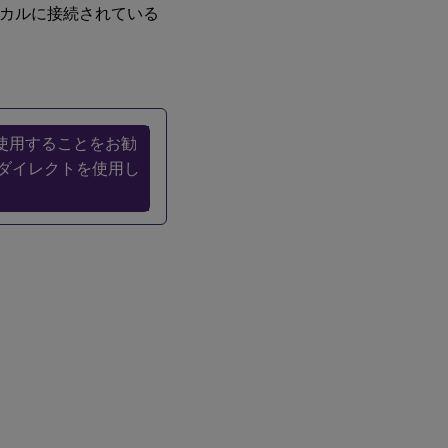
ーカルに接続されている
USB
サー
ビス
USB
を使用することをお勧
リダ
リダイレクトを使用し
イレ
クト
の仕
組み
サポ
ート
され
てい
る
USB
デバ
イス