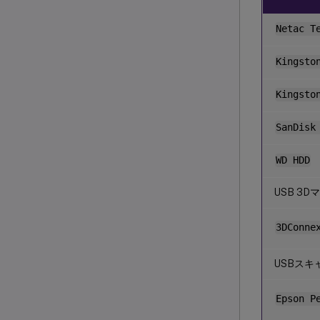
Netac T
Kingsto
Kingsto
SanDisk
WD HDD
USB 3D
3DConne
USBスキ
Epson P