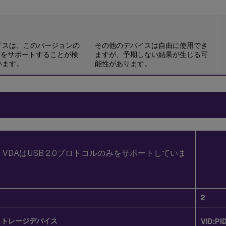
イスは、このバージョンの
その他のデバイスは自由に使用でき
 VDAをサポートすることが検
ますが、予期しない結果が生じる可
います。
能性があります。
ux VDAはUSB 2.0プロトコルのみをサポートしていま
2
ストレージデバイス
VID:PI