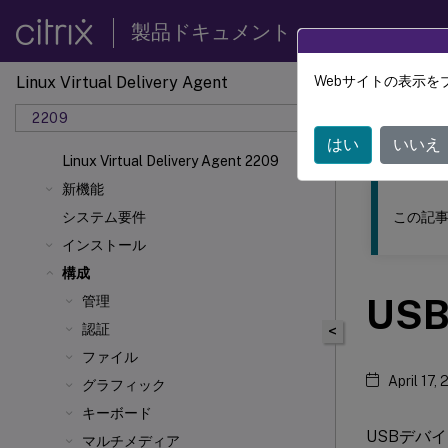
製品ドキュメント
Linux Virtual Delivery Agent
Webサイトの表示を
このコンテン
2209
リナッ
はい
いいえ
Linux Virtual Delivery Agent 2209
新機能
この記事
システム要件
インストール
構成
US
管理
認証
<
ファイル
April 17,
グラフィック
キーボード
USBデバイスは
マルチメディア