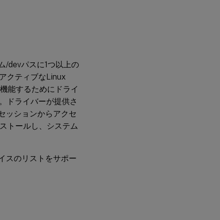
シュ
ーテ
ィン
グ
/devパスに1つ以上の
ティブなLinux
に機能するためにドライ
。ドライバーが提供さ
Aセッションからアクセ
ンストールし、システム
バイスのリストをサポー