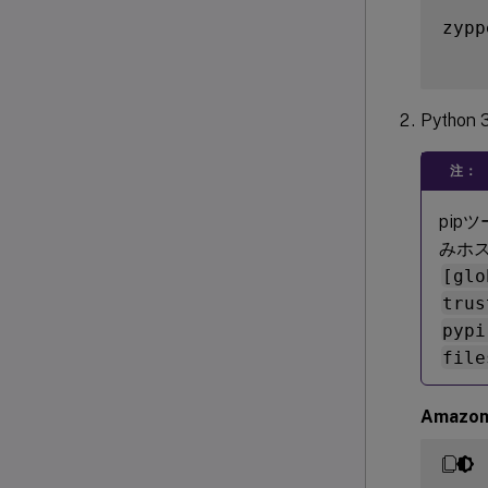
zypp
Pyth
注：
pip
みホス
[glo
trus
pypi
file
Amazon