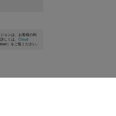
ージョンは、お客様の利
。詳しくは、
Cloud
claimer）をご覧ください。
に関する選択肢
|
プライバシーと法令
|
Cookieの設定
|
docs.cloud.com
© 1999-
2026
Cloud Software Group, Inc. All rights reserved.