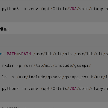
 python3 
-
m venv 
/
opt
/
Citrix
/
VDA
/
sbin
/
ctxpyth
の場合：
rt
PATH
=
$
PATH
:
/
usr
/
lib
/
mit
/
bin
:
/
usr
/
lib
/
mit
/
s
 mkdir 
-
p 
/
usr
/
lib
/
mit
/
include
/
gssapi
/
 ln 
-
s 
/
usr
/
include
/
gssapi
/
gssapi_ext
.
h
/
usr
/
l
 python3 
-
m venv 
/
opt
/
Citrix
/
VDA
/
sbin
/
ctxpyth