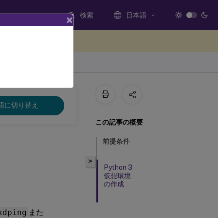
検索
日本語
×
ードバックを提供する
語に切り替え
この記事の概要
前提条件
>
Python 3
仮想環境
の作成
xdping
また