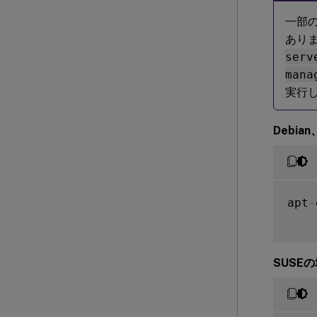
一部
ありま
serv
mana
実行
Debia
apt
-
SUSE