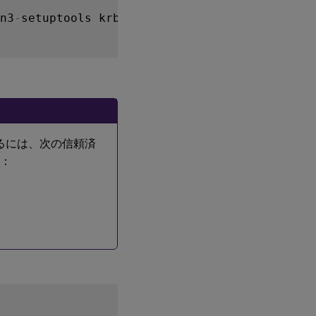
n3
-
setuptools krb5
-
devel gcc libffi
-
devel li
するには、次の信頼済
い：