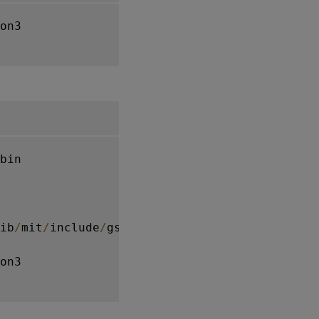
on3

bin

ib
/
mit
/
include
/
gssapi
/
gssapi_ext
.
h

on3
