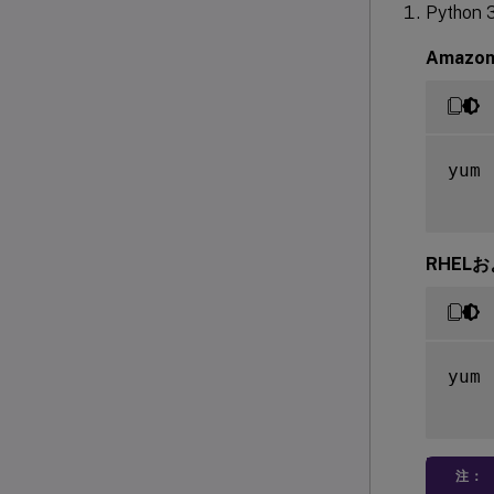
Pyth
Amazon
yum 
RHELお
yum 
注：