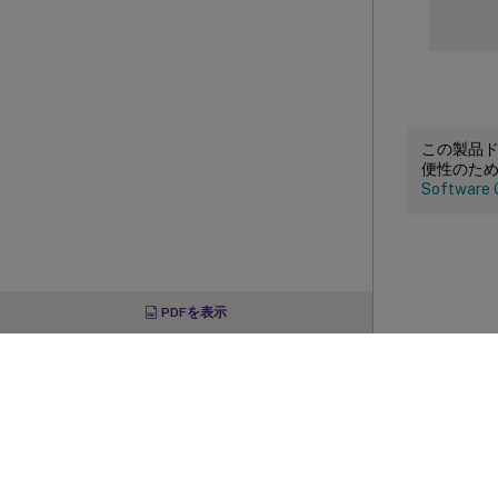
この製品
便性のた
Software 
PDFを表示