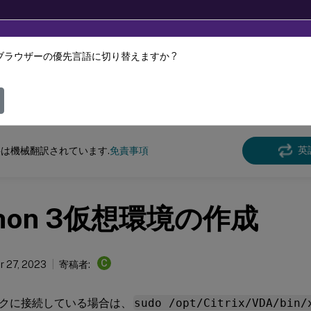
ブラウザーの優先言語に切り替えますか ?
ツは動的に機械翻訳されています。
フィ
クス バーチャル デリバリー エージェント
Linux Virtual Delivery Agent 2210
英
は機械翻訳されています.
免責事項
thon 3仮想環境の作成
C
 27, 2023
寄稿者:
クに接続している場合は、
sudo /opt/Citrix/VDA/bin/