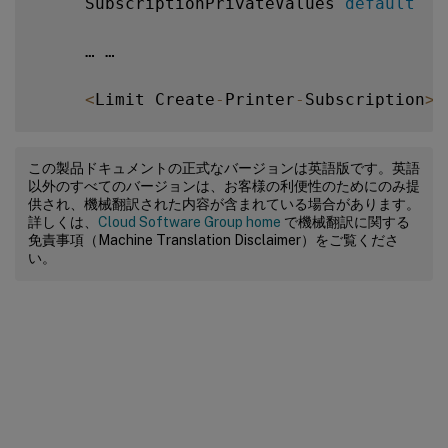
     SubscriptionPrivateValues 
default
     … …

<
Limit Create
-
Printer
-
Subscription
>
          Require user @
OWNER
この製品ドキュメントの正式なバージョンは英語版です。英語
以外のすべてのバージョンは、お客様の利便性のためにのみ提
          Order deny
,
allow

供され、機械翻訳された内容が含まれている場合があります。
詳しくは、
Cloud Software Group home
で機械翻訳に関する
免責事項（Machine Translation Disclaimer）をご覧くださ
<
/
Limit
>
い。
<
Limit All
>
          Order deny
,
allow

<
/
Limit
>
<
/
Policy
>