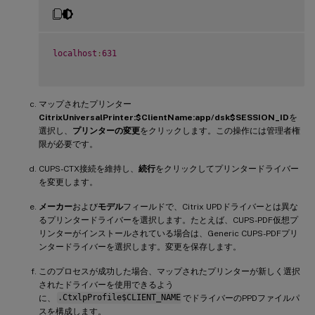
localhost
:
631
マップされたプリンター
CitrixUniversalPrinter:$ClientName:app/dsk$SESSION_ID
を
選択し、
プリンターの変更
をクリックします。この操作には管理者権
限が必要です。
CUPS-CTX接続を維持し、
続行
をクリックしてプリンタードライバー
を変更します。
メーカー
および
モデル
フィールドで、Citrix UPDドライバーとは異な
るプリンタードライバーを選択します。たとえば、CUPS-PDF仮想プ
リンターがインストールされている場合は、Generic CUPS-PDFプリ
ンタードライバーを選択します。変更を保存します。
このプロセスが成功した場合、マップされたプリンターが新しく選択
されたドライバーを使用できるよう
に、
.CtxlpProfile$CLIENT_NAME
でドライバーのPPDファイルパ
スを構成します。