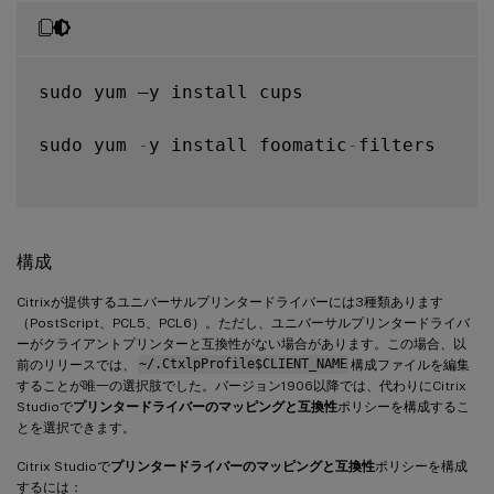
sudo yum –y install cups

sudo yum 
-
y install foomatic
-
filters

構成
Citrixが提供するユニバーサルプリンタードライバーには3種類あります
（PostScript、PCL5、PCL6）。ただし、ユニバーサルプリンタードライバ
ーがクライアントプリンターと互換性がない場合があります。この場合、以
前のリリースでは、
~/.CtxlpProfile$CLIENT_NAME
構成ファイルを編集
することが唯一の選択肢でした。バージョン1906以降では、代わりにCitrix
Studioで
プリンタードライバーのマッピングと互換性
ポリシーを構成するこ
とを選択できます。
Citrix Studioで
プリンタードライバーのマッピングと互換性
ポリシーを構成
するには：