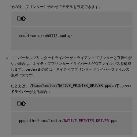
その後、プリンターに合わせてモデルを設定できます。
 model
=
xerox
/
ph3115
.
ppd
.
gz

ユニバーサルプリンタードライバーがクライアントプリンターと互換性が
ない場合は、ネイティブプリンタードライバーのPPDファイルパスを構成
します。
ppdpath
の値は、ネイティブプリンタードライバーファイルの
絶対パスです。
たとえば、
/home/tester/NATIVE_PRINTER_DRIVER.ppd
の下に
PPD
ドライバー
がある場合：
 ppdpath
=
/
home
/
tester
/
NATIVE_PRINTER_DRIVER
.
ppd
