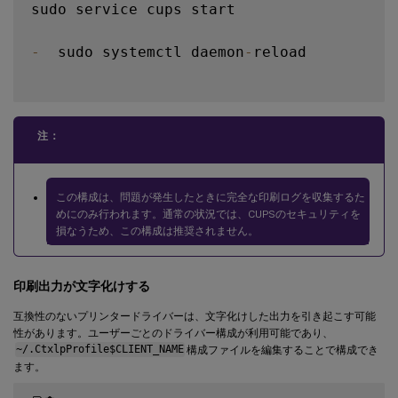
sudo service cups start

-
  sudo systemctl daemon
-
reload

注：
この構成は、問題が発生したときに完全な印刷ログを収集するた
めにのみ行われます。通常の状況では、CUPSのセキュリティを
損なうため、この構成は推奨されません。
印刷出力が文字化けする
互換性のないプリンタードライバーは、文字化けした出力を引き起こす可能
性があります。ユーザーごとのドライバー構成が利用可能であり、
~/.CtxlpProfile$CLIENT_NAME
構成ファイルを編集することで構成でき
ます。