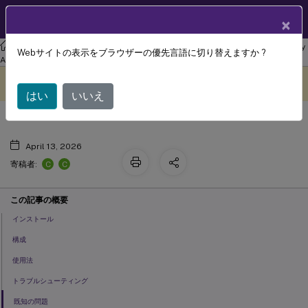
製品ドキュメン
JA
×
ト
リナックス バーチャル デリバリー エージェント
Linux Virtual Delivery
Webサイトの表示をブラウザーの優先言語に切り替えますか ?
印刷のベストプラクティス
Agent 2210
このコンテンツは動的に機械
フィードバックを提供する
翻訳されています。
はい
いいえ
April 13, 2026
C
C
寄稿者:
この記事の概要
インストール
構成
使用法
トラブルシューティング
既知の問題