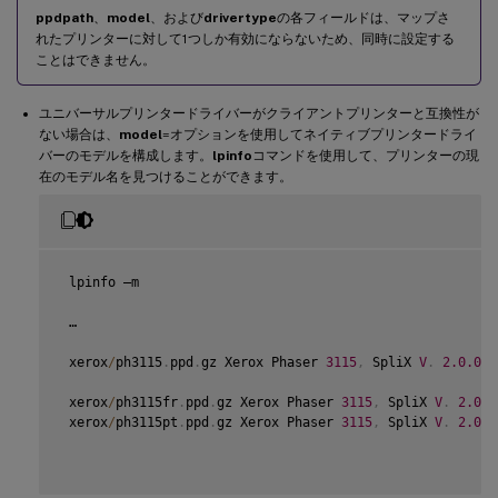
ppdpath
、
model
、および
drivertype
の各フィールドは、マップさ
れたプリンターに対して1つしか有効にならないため、同時に設定する
ことはできません。
ユニバーサルプリンタードライバーがクライアントプリンターと互換性が
ない場合は、
model
=オプションを使用してネイティブプリンタードライ
バーのモデルを構成します。
lpinfo
コマンドを使用して、プリンターの現
在のモデル名を見つけることができます。
 lpinfo –m

 …

 xerox
/
ph3115
.
ppd
.
gz Xerox Phaser 
3115
,
 SpliX 
V
.
2.0
.0
 xerox
/
ph3115fr
.
ppd
.
gz Xerox Phaser 
3115
,
 SpliX 
V
.
2.0
.0
 xerox
/
ph3115pt
.
ppd
.
gz Xerox Phaser 
3115
,
 SpliX 
V
.
2.0
.0