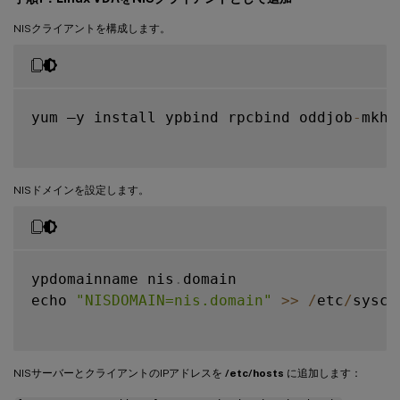
NISクライアントを構成します。
yum –y install ypbind rpcbind oddjob
-
mkho
NISドメインを設定します。
ypdomainname nis
.
domain

echo 
"NISDOMAIN=nis.domain"
>>
/
etc
/
sysco
NISサーバーとクライアントのIPアドレスを
/etc/hosts
に追加します：