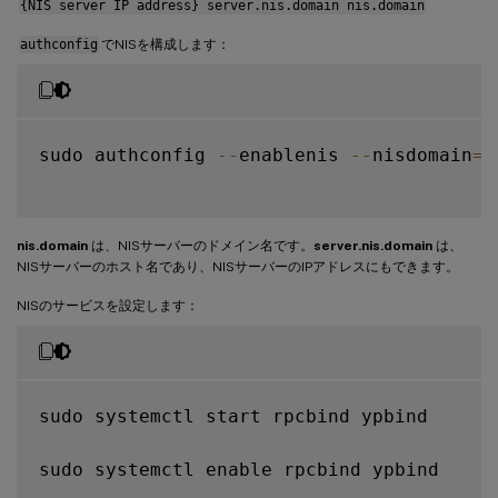
{NIS server IP address} server.nis.domain nis.domain
authconfig
でNISを構成します：
sudo authconfig 
--
enablenis 
--
nisdomain
=
n
nis.domain
は、NISサーバーのドメイン名です。
server.nis.domain
は、
NISサーバーのホスト名であり、NISサーバーのIPアドレスにもできます。
NISのサービスを設定します：
sudo systemctl start rpcbind ypbind

sudo systemctl enable rpcbind ypbind
