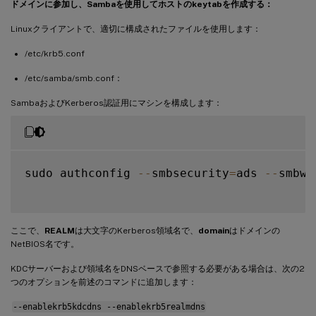
ドメインに参加し、Sambaを使用してホストのkeytabを作成する：
Linuxクライアントで、適切に構成されたファイルを使用します：
/etc/krb5.conf
/etc/samba/smb.conf：
SambaおよびKerberos認証用にマシンを構成します：
sudo authconfig 
--
smbsecurity
=
ads 
--
smbwo
ここで、
REALM
は大文字のKerberos領域名で、
domain
はドメインの
NetBIOS名です。
KDCサーバーおよび領域名をDNSベースで参照する必要がある場合は、次の2
つのオプションを前述のコマンドに追加します：
--enablekrb5kdcdns --enablekrb5realmdns