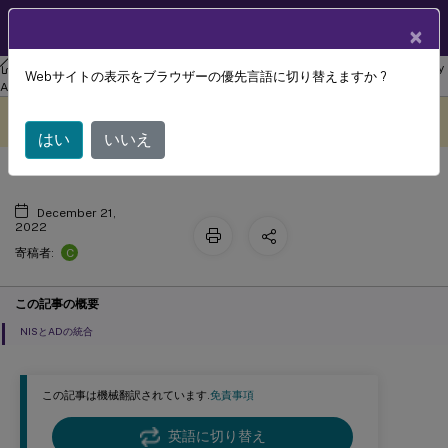
製品ドキュメン
JA
×
ト
リナックス バーチャル デリバリー エージェント
Linux Virtual Delivery
Webサイトの表示をブラウザーの優先言語に切り替えますか ?
NISのActive Directoryとの統合
Agent 2210
このコンテンツは動的に機械
フィードバックを提供する
翻訳されています。
はい
いいえ
December 21,
2022
C
寄稿者:
この記事の概要
NISとADの統合
この記事は機械翻訳されています.
免責事項
英語に切り替え