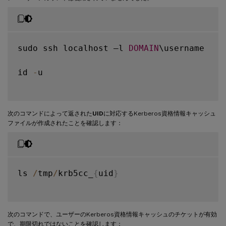
sudo ssh localhost –l 
DOMAIN
\username

id 
-
u

次のコマンドによって返された
UID
に対応するKerberos資格情報キャッシュ
ファイルが作成されたことを確認します：
ls 
/
tmp
/
krb5cc_
{
uid
}
次のコマンドで、ユーザーのKerberos資格情報キャッシュのチケットが有効
で、期限切れではないことを確認します：