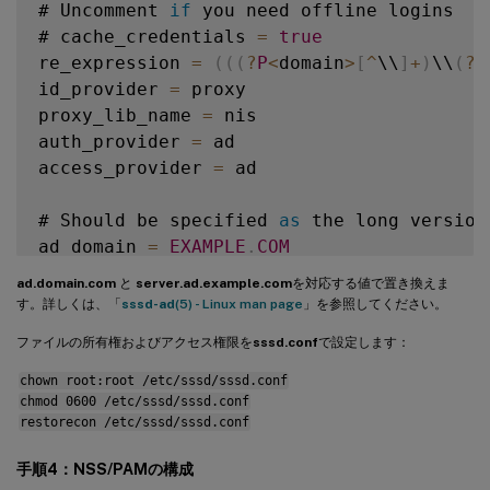
# Uncomment 
if
 you need offline logins

# cache_credentials 
=
true
re_expression 
=
(
(
(
?
P
<
domain
>
[
^
\\
]
+
)
\\
(
?
P
id_provider 
=
 proxy

proxy_lib_name 
=
 nis

auth_provider 
=
 ad

access_provider 
=
 ad

# Should be specified 
as
 the long version
ad_domain 
=
EXAMPLE
.
COM
ad.domain.com
と
server.ad.example.com
を対応する値で置き換えま
# Kerberos settings

す。詳しくは、「
sssd-ad
(5) - Linux man page
」を参照してください。
krb5_ccachedir 
=
/
tmp

ファイルの所有権およびアクセス権限を
sssd.conf
で設定します：
krb5_ccname_template 
=
FILE
:
%
d
/
krb5cc_
%
U
chown root:root /etc/sssd/sssd.conf
chmod 0600 /etc/sssd/sssd.conf
# Uncomment 
if
 service discovery is not wo
restorecon /etc/sssd/sssd.conf
# ad_server 
=
 server
.
ad
.
example
.
com

手順4：NSS/PAMの構成
# Comment out 
if
 the users have the shell