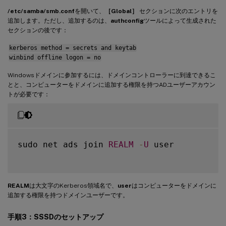
/etc/samba/smb.conf
を開いて、
［Global］
セクションに次のエントリを
追加します。ただし、追加するのは、
authconfig
ツールによって生成された
セクションの後です：
kerberos method = secrets and keytab
winbind offline logon = no
Windowsドメインに参加するには、ドメインコントローラーに到達できるこ
とと、コンピューターをドメインに追加する権限を持つADユーザーアカウン
トが必要です：
sudo net ads join 
REALM
-
U
 user

REALM
は大文字のKerberos領域名で、
user
はコンピューターをドメインに
追加する権限を持つドメインユーザーです。
手順3：SSSDのセットアップ