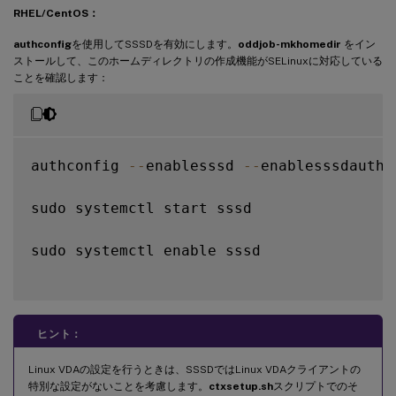
RHEL/CentOS：
default_shell 
=
/
bin
/
bash

fallback_homedir 
=
/
home
/
%
d
/
%
u

authconfig
を使用してSSSDを有効にします。
oddjob-mkhomedir
をイン
ストールして、このホームディレクトリの作成機能がSELinuxに対応している
# Uncomment and adjust 
if
 the 
default
 pri
ことを確認します：
# ldap_sasl_authid 
=
 host
/
client
.
ad
.
examp
authconfig 
--
enablesssd 
--
enablesssdauth 
sudo systemctl start sssd

sudo systemctl enable sssd

ヒント：
Linux VDAの設定を行うときは、SSSDではLinux VDAクライアントの
特別な設定がないことを考慮します。
ctxsetup.sh
スクリプトでのそ