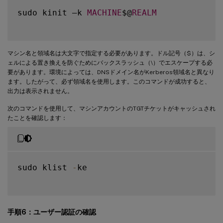
sudo kinit –k 
MACHINE
$@
REALM
マシン名と領域名は大文字で指定する必要があります。ドル記号（$）は、シ
ェルによる置き換えを防ぐためにバックスラッシュ（\）でエスケープする必
要があります。環境によっては、DNSドメイン名がKerberos領域名と異なり
ます。したがって、必ず領域名を使用します。このコマンドが成功すると、
出力は表示されません。
次のコマンドを使用して、マシンアカウントのTGTチケットがキャッシュされ
たことを確認します：
sudo klist 
-
ke

手順6：ユーザー認証の確認