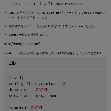
SSSDのセットアップは、以下の手順で構成されています：
Linuxクライアントマシンに
sssd-ad
パッケージおよび
sssd-proxy
パ
ッケージをインストールします。
さまざまなファイルに設定の変更を行います（
sssd.conf
など）。
sssd
サービスを開始します。
/etc/sssd/sssd.conf
sssd.conf
の設定の例（必要に応じて追加の設定を行うことができます）：
[
sssd
]
config_file_version 
=
2
domains 
=
EXAMPLE
services 
=
 nss
,
 pam

[
domain
/
EXAMPLE
]