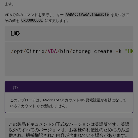
ます。
VDAで次のコマンドを実行し、キー
AADAcctPwdAuthEnable
を見つけて、
その値を
0x00000001
に変更します。
/
opt
/
Citrix
/
VDA
/
bin
/
ctxreg create 
-
k 
"HKL
注:
このアプローチは、Microsoftアカウントや2要素認証が有効になって
いるアカウントでは機能しません。
この製品ドキュメントの正式なバージョンは英語版です。英語
以外のすべてのバージョンは、お客様の利便性のためにのみ提
供され、機械翻訳された内容が含まれている場合があります。