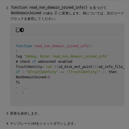
function read_non_domain_joined_info()
を見つけて、
NonDomainJoined
の値を
2
に変更します。例については、次のコード
ブロックを参照してください。
function
read_non_domain_joined_info
(
)
{
log 
"Debug: Enter read_non_domain_joined_info"
# check 
if
 websocket enabled

TrustIdentity
=
`
cat 
${
id_disk_mnt_point
}
${
ad_info_file_pa
if
[
"$TrustIdentity"
==
"[TrustIdentity]"
]
;
 then

NonDomainJoined
=
2
-
...
-
}
変更を保存します。
テンプレートVMをシャットダウンします。