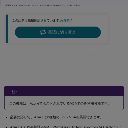
手順 5：Linux VMへのAADユーザーアカウントの割り当て
ドメイン非参加VDAへのログオン
この記事は機械翻訳されています.
免責事項
英語に切り替え
Azure Active Directory を使用した認
証
注:
この機能は、AzureでホストされているVDAでのみ利用可能です。
必要に応じて、Azureに2種類のLinux VDAを展開できます。
Azure AD DS参加済みVM。VMはAzure Active Directory (AAD) Domain