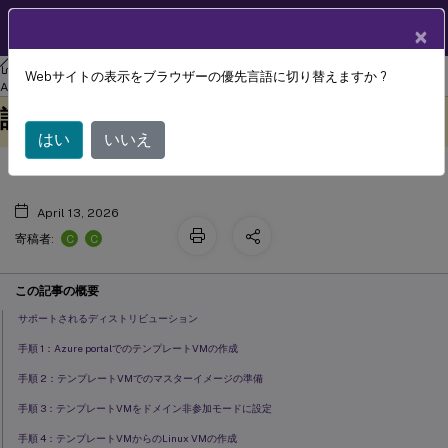
製品ドキュメン
JA
×
ト
リナックス バーチャル デリバリー エージェント
Linux Virtual Delivery
Webサイトの表示をブラウザーの優先言語に切り替えますか ?
Azure Active Directory を使用した認
Agent 2210
このコンテンツは動的に機械
フィードバックを提供する
証
翻訳されています。
はい
いいえ
April 13, 2026
C
C
寄稿者:
この記事の概要
サポートされるディストリビューション
手順 1：Azure portalでのテンプレートVMの作成
手順 2：テンプレートVMでのマスターイメージの準備
手順 3：テンプレートVMをドメイン非参加モードに設定
手順 4：テンプレートVMからのLinux VMの作成