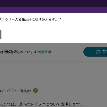
ブラウザーの優先言語に切り替えますか ?
ツは動的に機械翻訳されています。
フィ
クス バーチャル デリバリー エージェント
Linux Virtual Delivery Agent 2210
英
は機械翻訳されています.
免責事項
C
 21, 2022
寄稿者:
ョンでは、以下のトピックについて説明します：