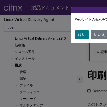
製品ドキュメント
Linux Virtual Delivery Agent
Webサイトの表示を
このコンテン
2210
リナッ
はい
いいえ
Linux Virtual Delivery Agent 2210
新機能
この記事
システム要件
インストール
構成
印刷
管理
認証
<
ファイル
December
グラフィック
キーボード
このセクシ
マルチメディア