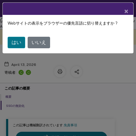
製品ドキュメン
JA
×
ト
リナックス バーチャル デリバリー エージェント
Linux Virtual Delivery
Webサイトの表示をブラウザーの優先言語に切り替えますか ?
非SSO認証
Agent 2305
このコンテンツは動的に機械
フィードバックを提供する
翻訳されています。
はい
いいえ
April 13, 2026
C
C
寄稿者:
この記事の概要
概要
SSOの無効化
この記事は機械翻訳されています.
免責事項