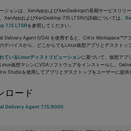
ジョンは、XenAppおよびXenDesktopの長期サービスリリース
enAppおよびXenDesktop 7.15 LTSRの詳細については、
X
p 7.15 LTSR
を参照してください。
™
tual Delivery Agent (VDA) を使用すると、Citrix Workspace
ア
のデバイスから、どこからでもLinux仮想アプリとデスクトッ
れているLinuxディストリビューション
に基づいて、仮想アプ
inux仮想マシンにVDAソフトウェアをインストールし、Delivery 
trix Studioを使用してアプリとデスクトップをユーザーに提
ンロード
ual Delivery Agent 7.15.9000