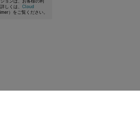
ージョンは、お客様の利
。詳しくは、
Cloud
claimer）をご覧ください。
に関する選択肢
|
プライバシーと法令
|
Cookieの設定
|
docs.cloud.com
© 1999-
2026
Cloud Software Group, Inc. All rights reserved.