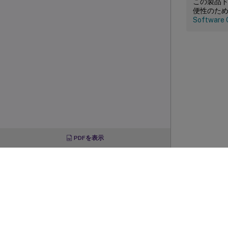
この製品
便性のた
Software 
PDFを表示