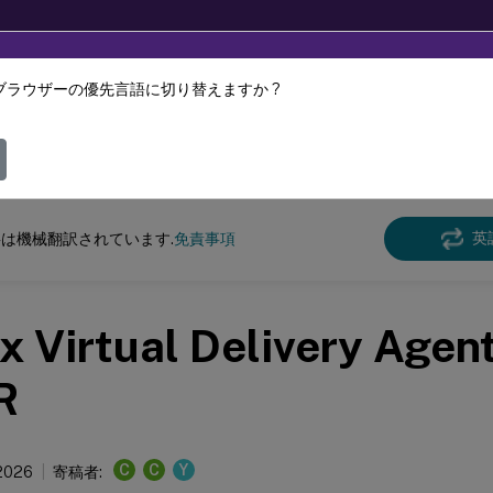
ブラウザーの優先言語に切り替えますか ?
ツは動的に機械翻訳されています。
フィ
クス バーチャル デリバリー エージェント
Linux仮想デリバリーエージェント 7.1
英
は機械翻訳されています.
免責事項
x Virtual Delivery Agent
R
C
C
Y
 2026
寄稿者: