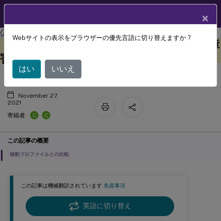
製品ドキュメン
JA
×
ト
Profile Management
Profile Management 2106
Webサイトの表示をブラウザーの優先言語に切り替えますか ?
Profile Managementでの高可用性と障
このコンテンツは動的に機械
フィードバックを提供する
翻訳されています。
害復旧
はい
いいえ
November 27,
2021
C
C
寄稿者:
この記事の概要
移動プロファイルとの比較
この記事は機械翻訳されています.
免責事項
英語に切り替え