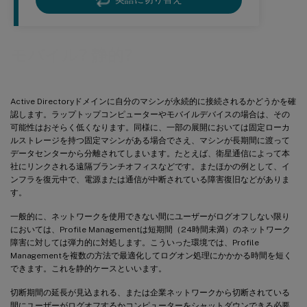
モバイル? 静的?
Active Directoryドメインに自分のマシンが永続的に接続されるかどうかを確
認します。ラップトップコンピューターやモバイルデバイスの場合は、その
可能性はおそらく低くなります。同様に、一部の展開においては固定ローカ
ルストレージを持つ固定マシンがある場合でさえ、マシンが長期間に渡って
データセンターから分離されてしまいます。たとえば、衛星通信によって本
社にリンクされる遠隔ブランチオフィスなどです。またほかの例として、イ
ンフラを復元中で、電源または通信が中断されている障害復旧などがありま
す。
一般的に、ネットワークを使用できない間にユーザーがログオフしない限り
においては、Profile Managementは短期間（24時間未満）のネットワーク
障害に対しては弾力的に対処します。こういった環境では、Profile
Managementを複数の方法で最適化してログオン処理にかかかる時間を短く
できます。これを静的ケースといいます。
切断期間の延長が見込まれる、または企業ネットワークから切断されている
間にユーザーがログオフするかコンピューターをシャットダウンできる必要