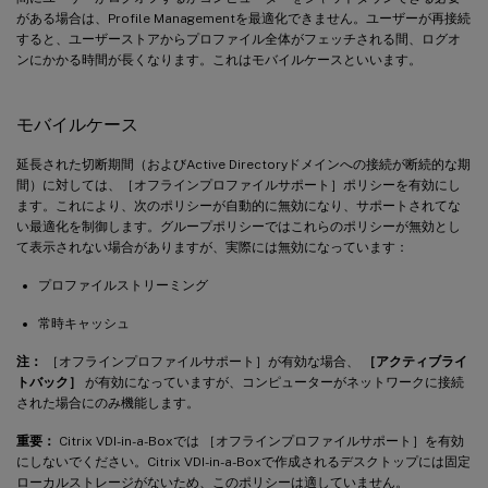
がある場合は、Profile Managementを最適化できません。ユーザーが再接続
すると、ユーザーストアからプロファイル全体がフェッチされる間、ログオ
ンにかかる時間が長くなります。これはモバイルケースといいます。
モバイルケース
延長された切断期間（およびActive Directoryドメインへの接続が断続的な期
間）に対しては、［オフラインプロファイルサポート］ポリシーを有効にし
ます。これにより、次のポリシーが自動的に無効になり、サポートされてな
い最適化を制御します。グループポリシーではこれらのポリシーが無効とし
て表示されない場合がありますが、実際には無効になっています：
プロファイルストリーミング
常時キャッシュ
注：
［オフラインプロファイルサポート］が有効な場合、
［アクティブライ
トバック］
が有効になっていますが、コンピューターがネットワークに接続
された場合にのみ機能します。
重要：
Citrix VDI-in-a-Boxでは ［オフラインプロファイルサポート］を有効
にしないでください。Citrix VDI-in-a-Boxで作成されるデスクトップには固定
ローカルストレージがないため、このポリシーは適していません。