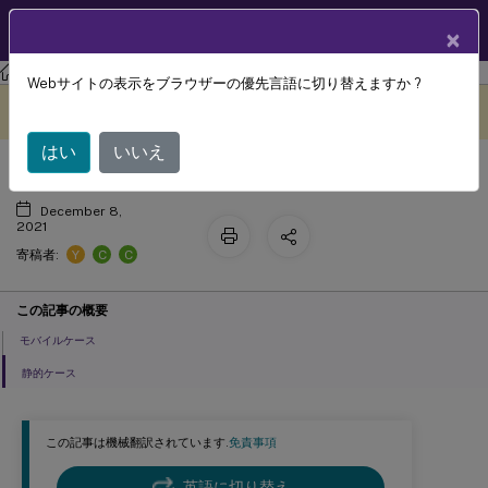
製品ドキュメン
JA
×
ト
Profile Management
Profile Management 2106
Webサイトの表示をブラウザーの優先言語に切り替えますか ?
モバイル? 静的?
このコンテンツは動的に機械
フィードバックを提供する
翻訳されています。
はい
いいえ
December 8,
2021
Y
C
C
寄稿者:
この記事の概要
モバイルケース
静的ケース
この記事は機械翻訳されています.
免責事項
英語に切り替え