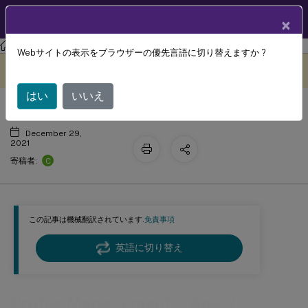
製品ドキュメン
JA
×
ト
Profile Management
Profile Management 2109
Webサイトの表示をブラウザーの優先言語に切り替えますか ?
Profile ManagementとApp-V
このコンテンツは動的に機械
フィードバックを提供する
翻訳されています。
はい
いいえ
December 29,
2021
C
寄稿者:
この記事は機械翻訳されています.
免責事項
英語に切り替え
Profile ManagementとApp-V