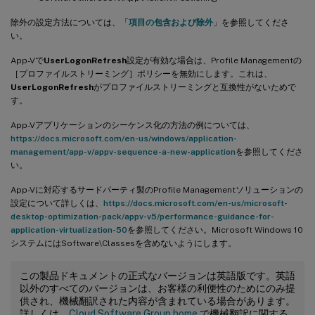
除外の設定方法については、「
項目の包含および除外
」を参照してくださ
い。
App-Vで
UserLogonRefresh
設定が有効な場合は、Profile Managementの
［プロファイルストリーミング］ポリシーを無効にします。これは、
UserLogonRefresh
がプロファイルストリーミングと互換性がないためで
す。
App-Vアプリケーションのシーケンス化の方法の例については、
https://docs.microsoft.com/en-us/windows/application-
management/app-v/appv-sequence-a-new-application
を参照してくださ
い。
App-Vに対応するサードパーティ製のProfile Managementソリューションの
設定について詳しくは、
https://docs.microsoft.com/en-us/microsoft-
desktop-optimization-pack/appv-v5/performance-guidance-for-
application-virtualization-50
を参照してください。Microsoft Windows 10
システムにはSoftware\Classesを含めないようにします。
この製品ドキュメントの正式なバージョンは英語版です。英語
以外のすべてのバージョンは、お客様の利便性のためにのみ提
供され、機械翻訳された内容が含まれている場合があります。
詳しくは、
Cloud Software Group home
で機械翻訳に関する