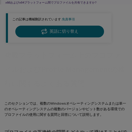
x86およびx64プラットフォーム間でプロファイルを共有できますか?
1つのプロファイルが複数のプラットフォーム間でどのように動作するかをテストするとしま
す。最初のステップ
この記事は機械翻訳されています.
免責事項
ユーザーがログオンするコンピューターをベースとするプロファイルを割り当てることができ
ますか?
英語に切り替え
コンピューターベースのプロファイル割り当てが望ましい理由は?
Profile Managementは、WindowsユーザープロファイルをCitrixユーザープロファイルへ移行
しますか?
複数プラットフォーム上のプロファ
Citrixユーザープロファイルに移行できるプロファイル
テンプレートプロファイルをどのように使用しますか?
イルおよびProfile Managementの移
行に関するよくある質問
このセクションでは、複数のWindowsオペレーティングシステムまたは単一
のオペレーティングシステムの複数のバージョンやビット数がある環境での
プロファイルの使用に関する質問と回答について説明します。