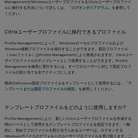
ManagementがWindowsユーザープロファイルをCitrixユーザープロファイ
ルに移行する方法について詳しくは、「
ログオンダイアグラム
」を参照して
ください。
Citrixユーザープロファイルに移行できるプロファイル
Profile Managementによって、Windowsローカルプロファイルおよび
Windows移動プロファイルを移行することができます。固定プロファイル
（.manファイル）はProfile Managementにより無視されますが、Citrixユー
ザープロファイルのテンプレートとして使用することができます。Profile
Managementを確実に実行するには、すべてのユーザーに対して固定プロフ
ァイルの割り当てを非アクティブにします。
既存のWindows固定プロファイルをテンプレートとして使用するには、「
テ
ンプレートまたは固定プロファイルの指定
」を参照してください。
テンプレートプロファイルをどのように使用しますか?
Profile Managementにより、新しいCitrixユーザープロファイルを作成する
時のベースとして使用するテンプレートプロファイルを指定できます。一般
的に、初めてプロファイルを割り当てられるユーザーは、ログオンする
Windowsデバイスのデフォルトのユーザープロファイルを受け取ります。こ