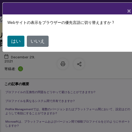
製品ドキュメン
JA
×
ト
Profile Management
Profile Management 2109
Webサイトの表示をブラウザーの優先言語に切り替えますか ?
複数プラットフォーム上のプロファイ
このコンテンツは動的に機械
フィードバックを提供する
翻訳されています。
ルおよびProfile Managementの移行に
はい
いいえ
関するよくある質問
December 29,
2021
C
寄稿者:
この記事の概要
プロファイルの互換性の問題をどうやって避けることができますか?
プロファイルを異なるシステム間で共有できますか?
Profile Managementでは、複数のバージョンまたはプラットフォーム間において、設定はどの
ようして有効にすることができますか?
Microsoftは、プラットフォームおよびバージョン間で移動プロファイルをどのようにサポート
しますか?