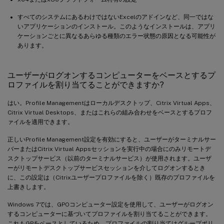
すべてのシステムにあるわけではないExcelのアドインなど、同一ではな
いアプリケーションのインストール。このようなインストールは、アプリ
ケーションごとに異なるあらゆる種類のエラー状態の原因となる可能性が
あります。
ユーザーがログオンするコンピューターをベースとするプ
ロファイルを割り当てることができますか?
はい。Profile Managementはローカルデスクトップ、Citrix Virtual Apps、
Citrix Virtual Desktops、またはこれらの組み合わせをベースとするプロフ
ァイルを適用できます。
正しいProfile Management設定を有効にすると、ユーザーがターミナルサー
バーまたはCitrix Virtual Appsセッションを実行中の場合にのみリモートデ
スクトップサービス（以前のターミナルサービス）が使用されます。ユーザ
ーがリモートデスクトップサービスセッションを介してログオンするとき
に、この設定は（Citrixユーザープロファイルを除く）既存のプロファイルを
上書きします。
Windows 7では、GPOコンピューター設定を使用して、ユーザーがログオン
するコンピューターに基づいてプロファイルを割り当てることができます。
これもGPをベースとしているため、プロファイルの割り当てはグループポリ