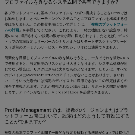
プロファイルを異なるシステム間で共有できますか?
各プラットフォームに基本プロファイルを1つずつ構成することをCitrixでは
お勧めします。オペレーティングシステムごとにプロファイルを構成する必
要はありません。この推奨事項について詳しくは、「
複数のプラットフォー
ムの計画
」を参照してください。これにより、一緒に機能しない設定や、特
定のOSに適用されない設定の数が最小限に抑えられます。たとえば、デスク
トップの電源設定はサーバーのシナリオまたはリモートデスクトップサービ
ス（以前のターミナルサービス）を含むシナリオには適用できません。
簡素化を目指してプロファイルの数を減らそうとし、一方でそれを複数のOS
で使用すると、設定衝突のリスクがより大きくなります。システム構成が同
じでない場合は、リスクはさらに大きなものとなります。たとえば、すべて
のデバイスにMicrosoft Officeのアドインがないことがあります。さいわ
い、こういった場合には指定のデバイス上に適用できないこの設定は多くの
場合で無視されます。これが無視されない場合には、サポートの問題が発生
します。アドインがないと、Microsoft Excelを起動できません。
Profile Managementでは、複数のバージョンまたはプラ
ットフォーム間において、設定はどのようして有効にする
ことができますか?
複数の基本プロファイル間で一般的な設定を移動する機能がCitrixでは提供さ