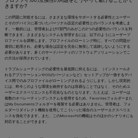
プロファイルの互換性の問題をどうやって避けることがで
きますか?
この問題に対処するには、さまざまな環境をサポートする必要性とユーザー
とそのデバイスに基づいたパーソナル設定の必要性とのバランスを考慮しま
す。一般的には、管理者およびIT部門のみがこの2つの必要性のバランスを判
断できます。さまざまなシステムを管理するには、以下のようにユーザープ
ロファイルを調整します。プロファイルのローミング時に、すべての問題が
適切に処理され、必要な場合は設定を完全に無視して追跡しないようにする
必要があります。多くのサードパーティのソフトウェアソリューションでこ
の方法が採用されています。
トラブルシューティングの必要性を最低限に抑えるには、（インストールさ
れるアプリケーションやOSのバージョンなど）セットアップが一致するデバ
イス間でのみプロファイルがローミングされるようにします。しかし現実的
には、昨今このような環境を維持するのは容易なことではなく、そのためユ
ーザーエクスペリエンスも不完全なものとなります。たとえば、ユーザーは
複数のオペレーティングシステムを使用するため、Favoritesフォルダーまた
はMy Documentsフォルダーを複製する必要はありません。管理者は、フォ
ルダーリダイレクト機能を使用してこういった場合のユーザーエクスペリエ
ンスを強化できます。また、このMicrosoftの機能はそのほかのシナリオにも
対応することができます。