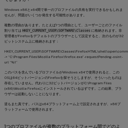
Windows x86とx64間で単一のプロファイルの共有を実行できるかもしれま
せんが、問題がいくつか発生する可能性があります。
複数の理由があります。たとえば1つの理由として、ユーザーごとのファイル
割り当ては
HKEY_CURRENT_USER\SOFTWARE\Classes
に格納されます。非
管理者がFirefoxをデフォルトのブラウザーとして設定すると、次のものが32
ビットシステム上に格納されます：
HKEY_CURRENT_USER\SOFTWARE\Classes\FirefoxHTML\shell\open\com
-> “C:\Program Files\Mozilla Firefox\firefox.exe” -requestPending -osint -
url “%1”
このパスを含んでいるプロファイルがWindows x64で使用されると、この
OSは64ビットバージョンのFirefoxを探そうとしますが、そういったものは
存在していません。代わりに32ビットバージョンがC:\Program Files
(x86)\Mozilla Firefoxにインストールされているはずです。この結果、ブラ
ウザーは起動しないことになります。
逆もまた真です。パスはx64プラットフォーム上で設定されますが、x86プ
ラットフォームで使用されます。
1つのプロファイルが複数のプラットフォーム間でどのよ