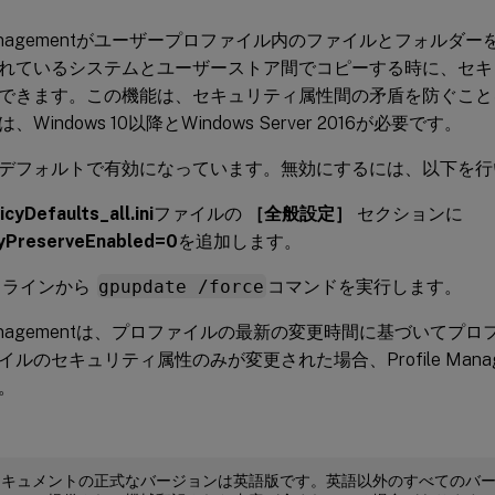
e Managementがユーザープロファイル内のファイルとフォル
れているシステムとユーザーストア間でコピーする時に、セキ
できます。この機能は、セキュリティ属性間の矛盾を防ぐこと
Windows 10以降とWindows Server 2016が必要です。
デフォルトで有効になっています。無効にするには、以下を行
cyDefaults_all.ini
ファイルの
［全般設定］
セクションに
tyPreserveEnabled=0
を追加します。
ドラインから
gpupdate /force
コマンドを実行します。
e Managementは、プロファイルの最新の変更時間に基づいて
ルのセキュリティ属性のみが変更された場合、Profile Mana
。
ドキュメントの正式なバージョンは英語版です。英語以外のすべてのバ