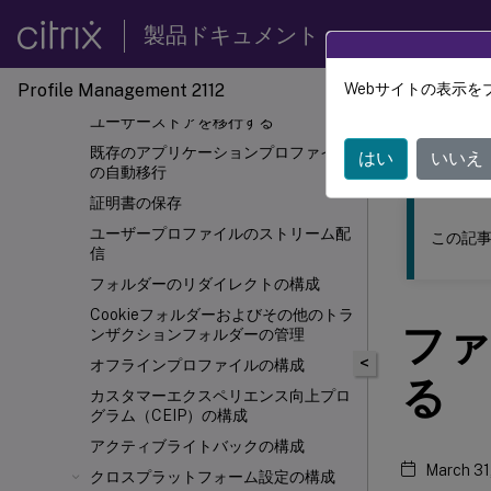
ユーザーストアへのパスを指定する
製品ドキュメント
ユーザーストアを複製する
ユーザーストアへの資格情報ベースの
Profile Management 2112
Webサイトの表示を
アクセスを有効にする
このコンテン
ユーザーストアを移行する
Profil
既存のアプリケーションプロファイル
はい
いいえ
の自動移行
証明書の保存
ユーザープロファイルのストリーム配
この記事
信
フォルダーのリダイレクトの構成
Cookieフォルダーおよびその他のトラ
ファ
ンザクションフォルダーの管理
<
オフラインプロファイルの構成
る
カスタマーエクスペリエンス向上プロ
グラム（CEIP）の構成
アクティブライトバックの構成
March 31
クロスプラットフォーム設定の構成