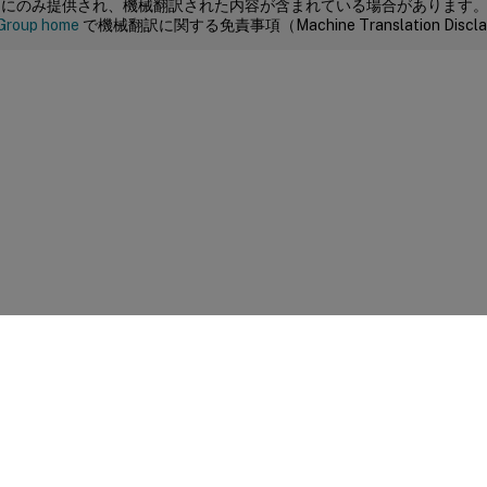
めにのみ提供され、機械翻訳された内容が含まれている場合があります
Group home
で機械翻訳に関する免責事項（Machine Translation Dis
サイトに関するフィードバック
|
プライバシー