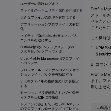
ユーザーの強制ログオフ
Profil
ファイルのセキュリティ属性を同期する
ストールさ
大きなファイルの処理を有効にする
せることが
アプリケーションプロファイラの有効
このためには、
化
ネイティブOutlookの検索エクスペリ
この機能は
エンスを有効にする
Outlook検索インデックスデータベー
UPMPoli
スの自動バックアップと復元
Securi
Citrix Profile Managementプロファイ
ルコンテナ
コマン
プロファイルコンテナへのマルチセッ
Profil
ションライトバックを有効にする
ます。ファイ
VHDXファイルの格納先のパスを指定
する
期しません
セッションで接続解除されたVHDXデ
ィスクを自動的に再接続
ドメインに参加していないVDAマシン
この製品
のプロファイルローミング（プレビュ