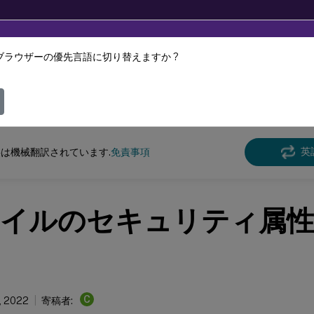
ブラウザーの優先言語に切り替えますか ?
ツは動的に機械翻訳されています。
フィ
e Management
Profile Management 2112
英
は機械翻訳されています.
免責事項
イルのセキュリティ属性
C
, 2022
寄稿者: