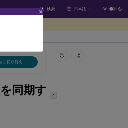
検索
日本語
×
ードバックを提供する
語に切り替え
を同期す
>