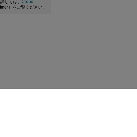
。詳しくは、
Cloud
claimer）をご覧ください。
に関する選択肢
|
プライバシーと法令
|
Cookieの設定
|
docs.cloud.com
© 1999-
2026
Cloud Software Group, Inc. All rights reserved.