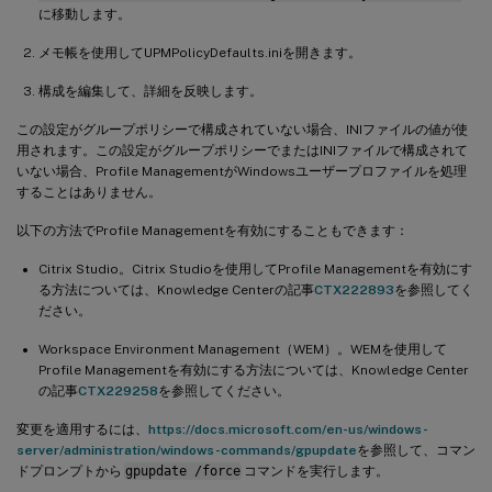
に移動します。
メモ帳を使用してUPMPolicyDefaults.iniを開きます。
構成を編集して、詳細を反映します。
この設定がグループポリシーで構成されていない場合、INIファイルの値が使
用されます。この設定がグループポリシーでまたはINIファイルで構成されて
いない場合、Profile ManagementがWindowsユーザープロファイルを処理
することはありません。
以下の方法でProfile Managementを有効にすることもできます：
Citrix Studio。Citrix Studioを使用してProfile Managementを有効にす
る方法については、Knowledge Centerの記事
CTX222893
を参照してく
ださい。
Workspace Environment Management（WEM）。WEMを使用して
Profile Managementを有効にする方法については、Knowledge Center
の記事
CTX229258
を参照してください。
変更を適用するには、
https://docs.microsoft.com/en-us/windows-
server/administration/windows-commands/gpupdate
を参照して、コマン
ドプロンプトから
gpupdate /force
コマンドを実行します。