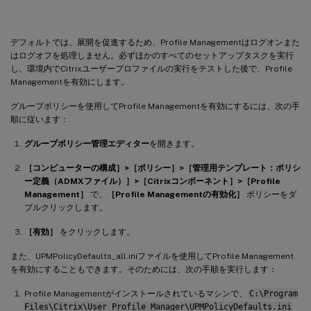
デフォルトでは、展開を促進するため、Profile Managementはログオンまた
はログオフを処理しません。必ずほかのすべてのセットアップタスクを実行
し、環境内でCitrixユーザープロファイルの実行をテストした後で、Profile
Managementを有効にします。
グループポリシーを使用してProfile Managementを有効にするには、次の手
順に従います：
グループポリシー管理エディター
を開きます。
［コンピューターの構成］>［ポリシー］>［管理用テンプレート：ポリシ
ー定義（ADMXファイル）］>［Citrixコンポーネント］>［Profile
Management］
で、
［Profile Managementの有効化］
ポリシーをダ
ブルクリックします。
［有効］
をクリックします。
また、UPMPolicyDefaults_all.iniファイルを使用してProfile Management
を有効にすることもできます。そのためには、次の手順を実行します：
Profile Managementがインストールされているマシンで、
C:\Program
Files\Citrix\User Profile Manager\UPMPolicyDefaults.ini