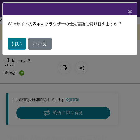
製品ドキュメン
JA
×
ト
Profile Management
Profile Management 2112
Webサイトの表示をブラウザーの優先言語に切り替えますか ?
Profile Managementの有効化
このコンテンツは動的に機械
フィードバックを提供する
翻訳されています。
はい
いいえ
January 12,
2023
C
寄稿者:
この記事は機械翻訳されています.
免責事項
英語に切り替え
Profile Managementの有効化